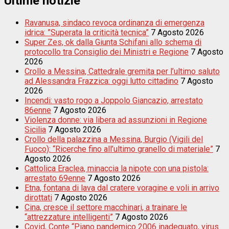
Ultime notizie
Ravanusa, sindaco revoca ordinanza di emergenza
idrica: ”Superata la criticità tecnica”
7 Agosto 2026
Super Zes, ok dalla Giunta Schifani allo schema di
protocollo tra Consiglio dei Ministri e Regione
7 Agosto
2026
Crollo a Messina, Cattedrale gremita per l’ultimo saluto
ad Alessandra Frazzica: oggi lutto cittadino
7 Agosto
2026
Incendi: vasto rogo a Joppolo Giancazio, arrestato
86enne
7 Agosto 2026
Violenza donne: via libera ad assunzioni in Regione
Sicilia
7 Agosto 2026
Crollo della palazzina a Messina, Burgio (Vigili del
Fuoco): “Ricerche fino all’ultimo granello di materiale”
7
Agosto 2026
Cattolica Eraclea, minaccia la nipote con una pistola:
arrestato 69enne
7 Agosto 2026
Etna, fontana di lava dal cratere voragine e voli in arrivo
dirottati
7 Agosto 2026
Cina, cresce il settore macchinari, a trainare le
“attrezzature intelligenti”
7 Agosto 2026
Covid, Conte “Piano pandemico 2006 inadeguato, virus