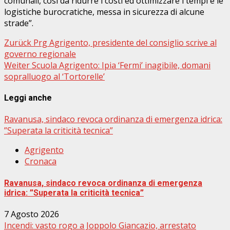
comunali, così da ridurre i costi ed ottimizzare i tempi e le
logistiche burocratiche, messa in sicurezza di alcune
strade”.
Beitragsnavigation
Zurück
Prg Agrigento, presidente del consiglio scrive al
governo regionale
Weiter
Scuola Agrigento: Ipia ‘Fermi’ inagibile, domani
sopralluogo al ‘Tortorelle’
Leggi anche
Ravanusa, sindaco revoca ordinanza di emergenza idrica:
”Superata la criticità tecnica”
Agrigento
Cronaca
Ravanusa, sindaco revoca ordinanza di emergenza
idrica: ”Superata la criticità tecnica”
7 Agosto 2026
Incendi: vasto rogo a Joppolo Giancazio, arrestato