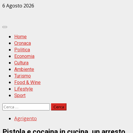
Zum
6 Agosto 2026
Inhalt
springen
Primäres
Menü
Home
Cronaca
Politica
Economia
Cultura
Ambiente
Turismo
Food & Wine
Lifestyle
Sport
Ricerca
per:
Agrigento
Pistola e cocaina in cucina, un arresto