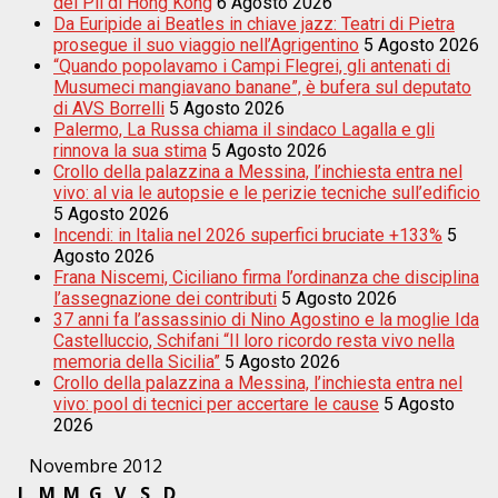
del Pil di Hong Kong
6 Agosto 2026
Da Euripide ai Beatles in chiave jazz: Teatri di Pietra
prosegue il suo viaggio nell’Agrigentino
5 Agosto 2026
“Quando popolavamo i Campi Flegrei, gli antenati di
Musumeci mangiavano banane”, è bufera sul deputato
di AVS Borrelli
5 Agosto 2026
Palermo, La Russa chiama il sindaco Lagalla e gli
rinnova la sua stima
5 Agosto 2026
Crollo della palazzina a Messina, l’inchiesta entra nel
vivo: al via le autopsie e le perizie tecniche sull’edificio
5 Agosto 2026
Incendi: in Italia nel 2026 superfici bruciate +133%
5
Agosto 2026
Frana Niscemi, Ciciliano firma l’ordinanza che disciplina
l’assegnazione dei contributi
5 Agosto 2026
37 anni fa l’assassinio di Nino Agostino e la moglie Ida
Castelluccio, Schifani “Il loro ricordo resta vivo nella
memoria della Sicilia”
5 Agosto 2026
Crollo della palazzina a Messina, l’inchiesta entra nel
vivo: pool di tecnici per accertare le cause
5 Agosto
2026
Novembre 2012
L
M
M
G
V
S
D