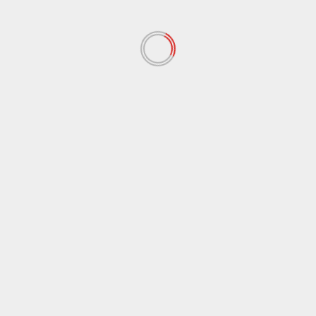
Agrigento
Furti in abitazioni, quattro arresti ad
Aragona
comunicalo.it
28 Febbraio 2013
ARAGONA. Smantellato dai carabinieri un gruppo
criminale dedito a furti in abitazioni da Aragona a
Favara fino...
Leggi tutto