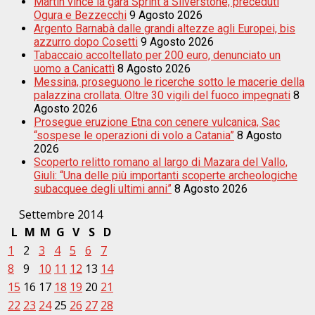
Martin vince la gara Sprint a Silverstone, preceduti
Ogura e Bezzecchi
9 Agosto 2026
Argento Barnabà dalle grandi altezze agli Europei, bis
azzurro dopo Cosetti
9 Agosto 2026
Tabaccaio accoltellato per 200 euro, denunciato un
uomo a Canicattì
8 Agosto 2026
Messina, proseguono le ricerche sotto le macerie della
palazzina crollata. Oltre 30 vigili del fuoco impegnati
8
Agosto 2026
Prosegue eruzione Etna con cenere vulcanica, Sac
“sospese le operazioni di volo a Catania”
8 Agosto
2026
Scoperto relitto romano al largo di Mazara del Vallo,
Giuli: “Una delle più importanti scoperte archeologiche
subacquee degli ultimi anni”
8 Agosto 2026
Settembre 2014
L
M
M
G
V
S
D
1
2
3
4
5
6
7
8
9
10
11
12
13
14
15
16
17
18
19
20
21
22
23
24
25
26
27
28