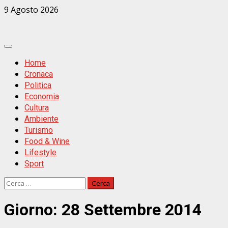
Zum
9 Agosto 2026
Inhalt
springen
Primäres
Menü
Home
Cronaca
Politica
Economia
Cultura
Ambiente
Turismo
Food & Wine
Lifestyle
Sport
Ricerca
per:
Giorno:
28 Settembre 2014