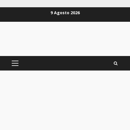
Zum
9 Agosto 2026
Inhalt
springen
PRIMÄRES
MENÜ