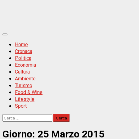
Primäres
Menü
Home
Cronaca
Politica
Economia
Cultura
Ambiente
Turismo
Food & Wine
Lifestyle
Sport
Ricerca
per:
Giorno:
25 Marzo 2015