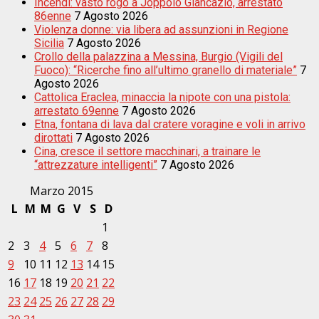
Incendi: vasto rogo a Joppolo Giancazio, arrestato
86enne
7 Agosto 2026
Violenza donne: via libera ad assunzioni in Regione
Sicilia
7 Agosto 2026
Crollo della palazzina a Messina, Burgio (Vigili del
Fuoco): “Ricerche fino all’ultimo granello di materiale”
7
Agosto 2026
Cattolica Eraclea, minaccia la nipote con una pistola:
arrestato 69enne
7 Agosto 2026
Etna, fontana di lava dal cratere voragine e voli in arrivo
dirottati
7 Agosto 2026
Cina, cresce il settore macchinari, a trainare le
“attrezzature intelligenti”
7 Agosto 2026
Marzo 2015
L
M
M
G
V
S
D
1
2
3
4
5
6
7
8
9
10
11
12
13
14
15
16
17
18
19
20
21
22
23
24
25
26
27
28
29