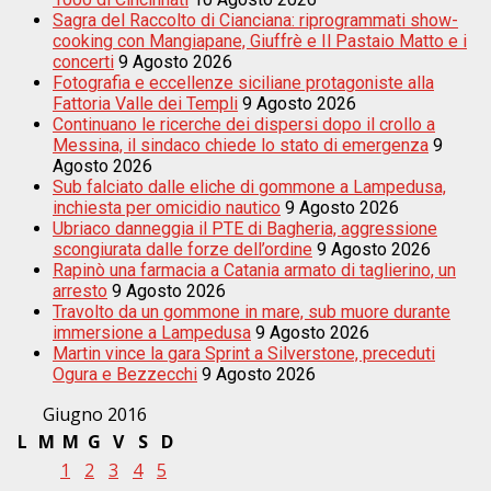
Sagra del Raccolto di Cianciana: riprogrammati show-
cooking con Mangiapane, Giuffrè e Il Pastaio Matto e i
concerti
9 Agosto 2026
Fotografia e eccellenze siciliane protagoniste alla
Fattoria Valle dei Templi
9 Agosto 2026
Continuano le ricerche dei dispersi dopo il crollo a
Messina, il sindaco chiede lo stato di emergenza
9
Agosto 2026
Sub falciato dalle eliche di gommone a Lampedusa,
inchiesta per omicidio nautico
9 Agosto 2026
Ubriaco danneggia il PTE di Bagheria, aggressione
scongiurata dalle forze dell’ordine
9 Agosto 2026
Rapinò una farmacia a Catania armato di taglierino, un
arresto
9 Agosto 2026
Travolto da un gommone in mare, sub muore durante
immersione a Lampedusa
9 Agosto 2026
Martin vince la gara Sprint a Silverstone, preceduti
Ogura e Bezzecchi
9 Agosto 2026
Giugno 2016
L
M
M
G
V
S
D
1
2
3
4
5