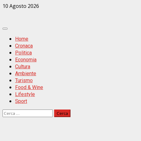
Zum
10 Agosto 2026
Inhalt
springen
Primäres
Menü
Home
Cronaca
Politica
Economia
Cultura
Ambiente
Turismo
Food & Wine
Lifestyle
Sport
Ricerca
per: