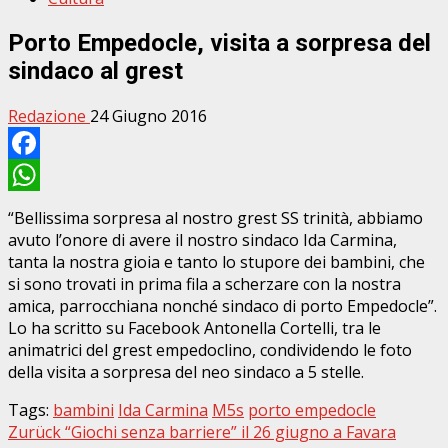
Porto Empedocle, visita a sorpresa del
sindaco al grest
Redazione
24 Giugno 2016
Facebook
WhatsApp
“Bellissima sorpresa al nostro grest SS trinità, abbiamo
avuto l’onore di avere il nostro sindaco Ida Carmina,
tanta la nostra gioia e tanto lo stupore dei bambini, che
si sono trovati in prima fila a scherzare con la nostra
amica, parrocchiana nonché sindaco di porto Empedocle”.
Lo ha scritto su Facebook Antonella Cortelli, tra le
animatrici del grest empedoclino, condividendo le foto
della visita a sorpresa del neo sindaco a 5 stelle.
Tags:
bambini
Ida Carmina
M5s
porto empedocle
Beitragsnavigation
Zurück
“Giochi senza barriere” il 26 giugno a Favara