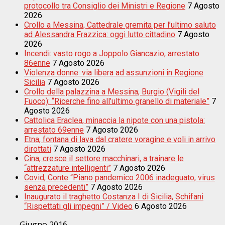
protocollo tra Consiglio dei Ministri e Regione
7 Agosto
2026
Crollo a Messina, Cattedrale gremita per l’ultimo saluto
ad Alessandra Frazzica: oggi lutto cittadino
7 Agosto
2026
Incendi: vasto rogo a Joppolo Giancazio, arrestato
86enne
7 Agosto 2026
Violenza donne: via libera ad assunzioni in Regione
Sicilia
7 Agosto 2026
Crollo della palazzina a Messina, Burgio (Vigili del
Fuoco): “Ricerche fino all’ultimo granello di materiale”
7
Agosto 2026
Cattolica Eraclea, minaccia la nipote con una pistola:
arrestato 69enne
7 Agosto 2026
Etna, fontana di lava dal cratere voragine e voli in arrivo
dirottati
7 Agosto 2026
Cina, cresce il settore macchinari, a trainare le
“attrezzature intelligenti”
7 Agosto 2026
Covid, Conte “Piano pandemico 2006 inadeguato, virus
senza precedenti”
7 Agosto 2026
Inaugurato il traghetto Costanza I di Sicilia, Schifani
“Rispettati gli impegni” / Video
6 Agosto 2026
Giugno 2016