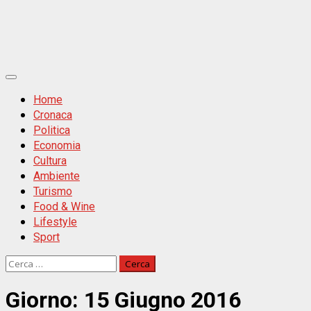
Primäres
Menü
Home
Cronaca
Politica
Economia
Cultura
Ambiente
Turismo
Food & Wine
Lifestyle
Sport
Ricerca
per:
Giorno:
15 Giugno 2016