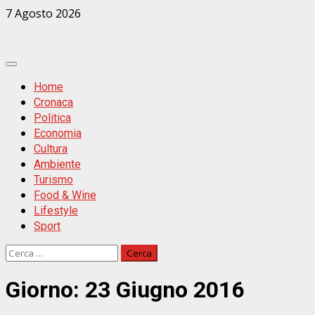
Zum
7 Agosto 2026
Inhalt
springen
Primäres
Menü
Home
Cronaca
Politica
Economia
Cultura
Ambiente
Turismo
Food & Wine
Lifestyle
Sport
Ricerca
per:
Giorno:
23 Giugno 2016