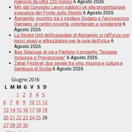
manovra da oltre 220 milioni
6 Agosto 2026
Mit, dal Consiglio Lavori pubblici ok alla progettazione
esecutiva del Ponte sullo Stretto
6 Agosto 2026
Agrigento, incontro tra il sindaco Sodano e l’arcivescovo
Damiano: al centro povertà, volontariato e solidarietà
6
Agosto 2026
La Stroke Unit dell’ospedale di Agrigento si rafforza con
nuovi spazi e attrezzature per la cura dell’ictus
6
Agosto 2026
Asp Siracusa, al via a Pachino il progetto “Spiagge
Inclusive e Prevenzione”
6 Agosto 2026
Zahar Festival: due serate tra vino, musica e cultura a
Sambuca di Sicilia
6 Agosto 2026
Giugno 2016
L
M
M
G
V
S
D
1
2
3
4
5
6
7
8
9
10
11
12
13
14
15
16
17
18
19
20
21
22
23
24
25
26
27
28
29
30