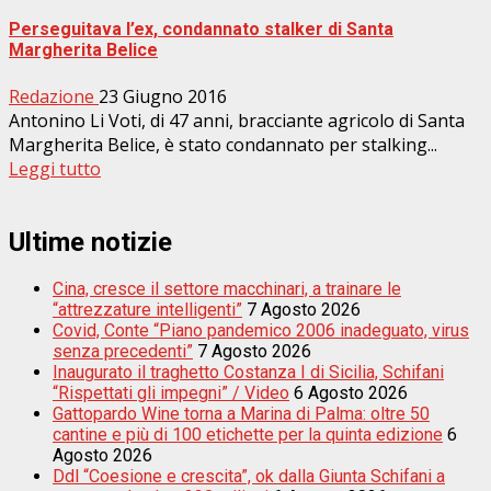
Perseguitava l’ex, condannato stalker di Santa
Margherita Belice
Redazione
23 Giugno 2016
Antonino Li Voti, di 47 anni, bracciante agricolo di Santa
Margherita Belice, è stato condannato per stalking...
Leggi tutto
Ultime notizie
Cina, cresce il settore macchinari, a trainare le
“attrezzature intelligenti”
7 Agosto 2026
Covid, Conte “Piano pandemico 2006 inadeguato, virus
senza precedenti”
7 Agosto 2026
Inaugurato il traghetto Costanza I di Sicilia, Schifani
“Rispettati gli impegni” / Video
6 Agosto 2026
Gattopardo Wine torna a Marina di Palma: oltre 50
cantine e più di 100 etichette per la quinta edizione
6
Agosto 2026
Ddl “Coesione e crescita”, ok dalla Giunta Schifani a