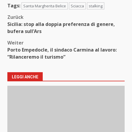
Tags:
Santa Margherita Belice
Sciacca
stalking
Beitragsnavigation
Zurück
Sicilia: stop alla doppia preferenza di genere,
bufera sull’Ars
Weiter
Porto Empedocle, il sindaco Carmina al lavoro:
“Rilanceremo il turismo”
LEGGI ANCHE