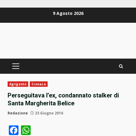
Zum
9 Agosto 2026
Inhalt
springen
PRIMÄRES
MENÜ
Agrigento
Cronaca
Perseguitava l’ex, condannato stalker di
Santa Margherita Belice
Redazione
23 Giugno 2016
Facebook
WhatsApp