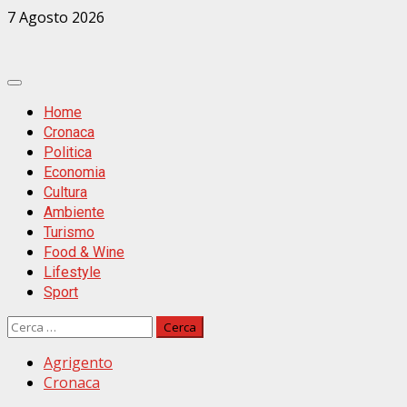
Zum
7 Agosto 2026
Inhalt
springen
Primäres
Menü
Home
Cronaca
Politica
Economia
Cultura
Ambiente
Turismo
Food & Wine
Lifestyle
Sport
Ricerca
per:
Agrigento
Cronaca