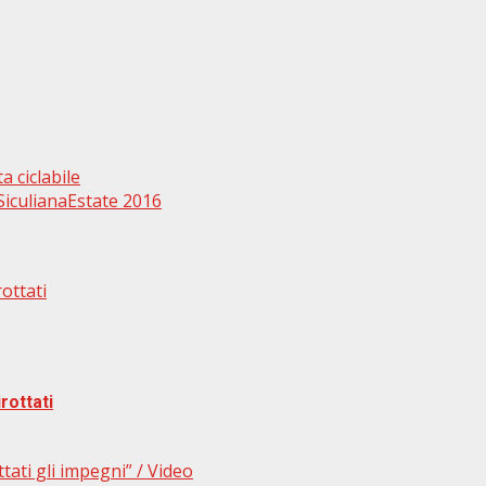
 ciclabile
 SiculianaEstate 2016
rottati
rottati
ttati gli impegni” / Video