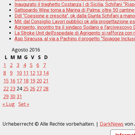
Inaugurato il traghetto Costanza I di Sicilia, Schifani “Risp
Gattopardo Wine torna a Marina di Palma: oltre 50 cantine 
Ddl “Coesione e crescita”, ok dalla Giunta Schifani a mano
Mit, dal Consiglio Lavori pubblici ok alla progettazione e
Agrigento, incontro tra il sindaco Sodano e l’arcivescovo D
La Stroke Unit dell’ospedale di Agrigento si rafforza con n
Asp Siracusa, al via a Pachino il progetto “Spiagge Inclu
Agosto 2016
L
M
M
G
V
S
D
1
2
3
4
5
6
7
8
9
10
11
12
13
14
15
16
17
18
19
20
21
22
23
24
25
26
27
28
29
30
31
« Lug
Set »
Urheberrecht © Alle Rechte vorbehalten.
|
DarkNews
von 
Informat