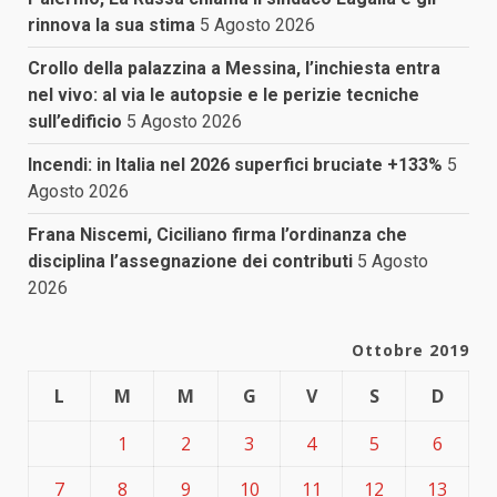
rinnova la sua stima
5 Agosto 2026
Crollo della palazzina a Messina, l’inchiesta entra
nel vivo: al via le autopsie e le perizie tecniche
sull’edificio
5 Agosto 2026
Incendi: in Italia nel 2026 superfici bruciate +133%
5
Agosto 2026
Frana Niscemi, Ciciliano firma l’ordinanza che
disciplina l’assegnazione dei contributi
5 Agosto
2026
Ottobre 2019
L
M
M
G
V
S
D
1
2
3
4
5
6
7
8
9
10
11
12
13