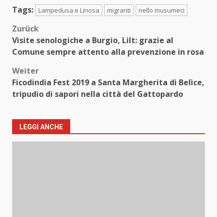
Tags:
Lampedusa e Linosa
migranti
nello musumeci
Beitragsnavigation
Zurück
Visite senologiche a Burgio, Lilt: grazie al
Comune sempre attento alla prevenzione in rosa
Weiter
Ficodindia Fest 2019 a Santa Margherita di Belìce,
tripudio di sapori nella città del Gattopardo
LEGGI ANCHE