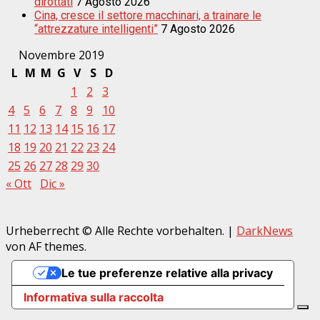
dirottati
7 Agosto 2026
Cina, cresce il settore macchinari, a trainare le
“attrezzature intelligenti”
7 Agosto 2026
Novembre 2019
L
M
M
G
V
S
D
1
2
3
4
5
6
7
8
9
10
11
12
13
14
15
16
17
18
19
20
21
22
23
24
25
26
27
28
29
30
« Ott
Dic »
Urheberrecht © Alle Rechte vorbehalten.
|
DarkNews
von AF themes.
Le tue preferenze relative alla privacy
Informativa sulla raccolta