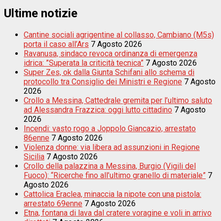
Ultime notizie
Cantine sociali agrigentine al collasso, Cambiano (M5s)
porta il caso all’Ars
7 Agosto 2026
Ravanusa, sindaco revoca ordinanza di emergenza
idrica: ”Superata la criticità tecnica”
7 Agosto 2026
Super Zes, ok dalla Giunta Schifani allo schema di
protocollo tra Consiglio dei Ministri e Regione
7 Agosto
2026
Crollo a Messina, Cattedrale gremita per l’ultimo saluto
ad Alessandra Frazzica: oggi lutto cittadino
7 Agosto
2026
Incendi: vasto rogo a Joppolo Giancazio, arrestato
86enne
7 Agosto 2026
Violenza donne: via libera ad assunzioni in Regione
Sicilia
7 Agosto 2026
Crollo della palazzina a Messina, Burgio (Vigili del
Fuoco): “Ricerche fino all’ultimo granello di materiale”
7
Agosto 2026
Cattolica Eraclea, minaccia la nipote con una pistola:
arrestato 69enne
7 Agosto 2026
Etna, fontana di lava dal cratere voragine e voli in arrivo