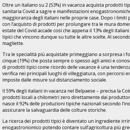
WhatsApp
Oltre un italiano su 2 (53%) in vacanza acquista prodotti ti
sanitaria Covid a sagre e manifestazioni enogastronomiche
maggioranza degli italiani nelle proprie case. Dopo i limiti 
con l’acquisto di prodotti per prolungare tra le mura dom
estate del Covid accade così che appena il 13% degli italiani
tipici che vincono dunque su tutte le altre scelte. Al secondo
magliette.
Tra le specialità più acquistate primeggiano a sorpresa i fo
cinque (19%) che posta sempre o spesso agli amici e conoscen
di prodotti tipici come ricordo delle vacanze è una tendenza r
verifica nei principali luoghi di villeggiatura, con percors
imposte dalle misure sul distanziamento sociale.
Il 59% degli italiani in vacanza nel Belpaese – precisa la Co
prodotti locali a chilometri zero direttamente dai produtto
nasce il 92% delle produzioni tipiche nazionali secondo l’
assicurare la salvaguardia delle colture storiche.
La ricerca dei prodotti tipici è diventato un ingrediente irr
enogastronomico potendo contare sull’agricoltura più green