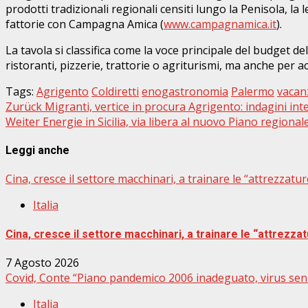
prodotti tradizionali regionali censiti lungo la Penisola, la
fattorie con Campagna Amica (
www.campagnamica.it
).
La tavola si classifica come la voce principale del budget dell
ristoranti, pizzerie, trattorie o agriturismi, ma anche per a
Tags:
Agrigento
Coldiretti
enogastronomia
Palermo
vacan
Beitragsnavigation
Zurück
Migranti, vertice in procura Agrigento: indagini int
Weiter
Energie in Sicilia, via libera al nuovo Piano regional
Leggi anche
Cina, cresce il settore macchinari, a trainare le “attrezzature
Italia
Cina, cresce il settore macchinari, a trainare le “attrezzatu
7 Agosto 2026
Covid, Conte “Piano pandemico 2006 inadeguato, virus sen
Italia