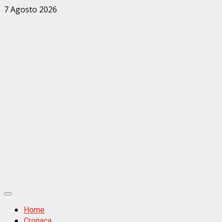
Zum
7 Agosto 2026
Inhalt
springen
Primäres
Menü
Home
Cronaca