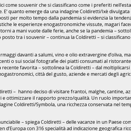
pici come souvenir che si classificano come i preferiti nell’e
. E’ quanto emerge da una indagine Coldiretti/Ixè divulgata
posti per molto tempo dalla pandemia si evidenzia la tendenza 
estiche le esperienze enogastronomiche vissute, magari face
 torni a mani vuote dalle ferie, anche se la pandemia – sottoli
 posto tra i souvenir – continua la Coldiretti – si classifican
rmaggi davanti a salumi, vino e olio extravergine d’oliva, ma 
ti o sui social fotografie dei piatti consumati al ristorante
ecente favorita – sottolinea la Coldiretti – dal moltiplicarsi 
i enogastronomici, città del gusto, aziende e mercati degli ag
ldiretti – hanno deciso di visitare frantoi, malghe, cantine, a
ri e ottimizzare il rapporto prezzo/qualità. Un ruolo importan
indagine Coldiretti/Symbola, una ricchezza conservata nel t
inunciabile – spiega Coldiretti – delle vacanze in un Paese co
 d’Europa con 316 specialità ad indicazione geografica rico