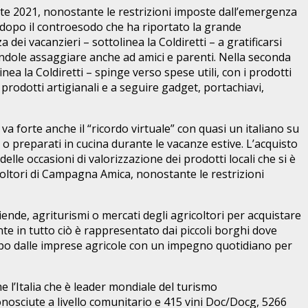
state 2021, nonostante le restrizioni imposte dall’emergenza
 dopo il controesodo che ha riportato la grande
dei vacanzieri – sottolinea la Coldiretti – a gratificarsi
ndole assaggiare anche ad amici e parenti. Nella seconda
nea la Coldiretti – spinge verso spese utili, con i prodotti
o prodotti artigianali e a seguire gadget, portachiavi,
va forte anche il “ricordo virtuale” con quasi un italiano su
 o preparati in cucina durante le vacanze estive. L’acquisto
delle occasioni di valorizzazione dei prodotti locali che si è
ricoltori di Campagna Amica, nonostante le restrizioni
ziende, agriturismi o mercati degli agricoltori per acquistare
te in tutto ciò è rappresentato dai piccoli borghi dove
empo dalle imprese agricole con un impegno quotidiano per
me l’Italia che è leader mondiale del turismo
nosciute a livello comunitario e 415 vini Doc/Docg, 5266