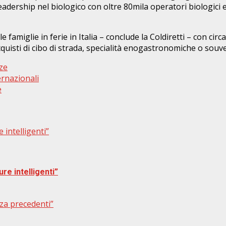
 leadership nel biologico con oltre 80mila operatori biologici 
e famiglie in ferie in Italia – conclude la Coldiretti – con cir
cquisti di cibo di strada, specialità enogastronomiche o souve
ze
ernazionali
e
 intelligenti”
re intelligenti”
za precedenti”