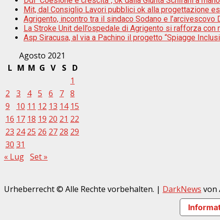
Ddl “Coesione e crescita”, ok dalla Giunta Schifani a mano
Mit, dal Consiglio Lavori pubblici ok alla progettazione e
Agrigento, incontro tra il sindaco Sodano e l’arcivescovo D
La Stroke Unit dell’ospedale di Agrigento si rafforza con n
Asp Siracusa, al via a Pachino il progetto “Spiagge Inclu
Agosto 2021
L
M
M
G
V
S
D
1
2
3
4
5
6
7
8
9
10
11
12
13
14
15
16
17
18
19
20
21
22
23
24
25
26
27
28
29
30
31
« Lug
Set »
Urheberrecht © Alle Rechte vorbehalten.
|
DarkNews
von 
Informat