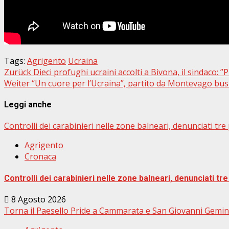
Tags:
Agrigento
Ucraina
Beitragsnavigation
Zurück
Dieci profughi ucraini accolti a Bivona, il sindaco:
Weiter
“Un cuore per l’Ucraina”, partito da Montevago bus 
Leggi anche
Controlli dei carabinieri nelle zone balneari, denunciati t
Agrigento
Cronaca
Controlli dei carabinieri nelle zone balneari, denunciati 
8 Agosto 2026
Torna il Paesello Pride a Cammarata e San Giovanni Gemin