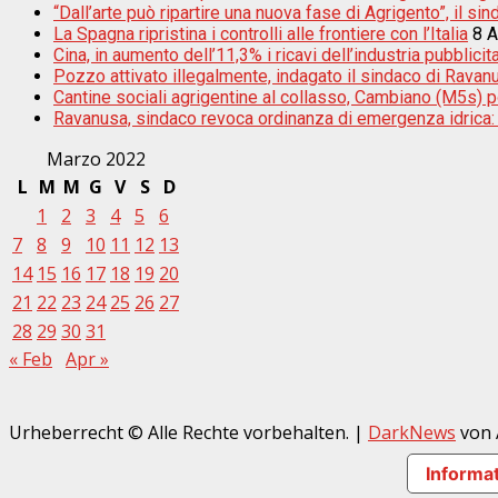
“Dall’arte può ripartire una nuova fase di Agrigento”, il s
La Spagna ripristina i controlli alle frontiere con l’Italia
8 
Cina, in aumento dell’11,3% i ricavi dell’industria pubblicita
Pozzo attivato illegalmente, indagato il sindaco di Ravan
Cantine sociali agrigentine al collasso, Cambiano (M5s) por
Ravanusa, sindaco revoca ordinanza di emergenza idrica: ”S
Marzo 2022
L
M
M
G
V
S
D
1
2
3
4
5
6
7
8
9
10
11
12
13
14
15
16
17
18
19
20
21
22
23
24
25
26
27
28
29
30
31
« Feb
Apr »
Urheberrecht © Alle Rechte vorbehalten.
|
DarkNews
von 
Informat