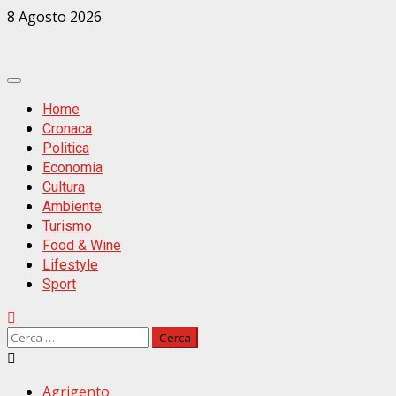
Zum
8 Agosto 2026
Inhalt
springen
Primäres
Menü
Home
Cronaca
Politica
Economia
Cultura
Ambiente
Turismo
Food & Wine
Lifestyle
Sport
Ricerca
per:
Agrigento