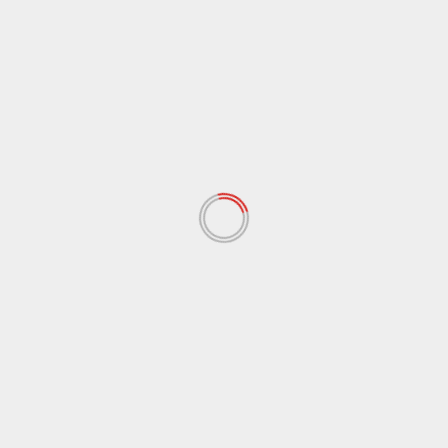
8 Agosto 2026
Agrigento
Cronaca
Controlli dei carabinieri nelle zone balneari,
denunciati tre parcheggiatori abusivi a Porto
Empedocle
8 Agosto 2026