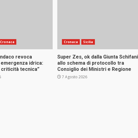
Cronaca
Cronaca
Sicilia
indaco revoca
Super Zes, ok dalla Giunta Schifani
 emergenza idrica:
allo schema di protocollo tra
criticità tecnica”
Consiglio dei Ministri e Regione
6
7 Agosto 2026