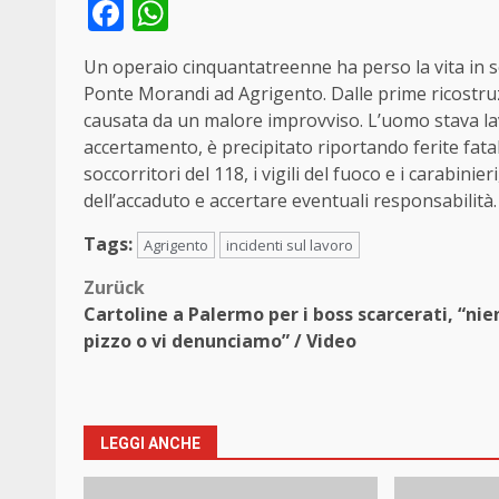
Facebook
WhatsApp
Un operaio cinquantatreenne ha perso la vita in s
Ponte Morandi ad Agrigento. Dalle prime ricostruz
causata da un malore improvviso. L’uomo stava la
accertamento, è precipitato riportando ferite fatal
soccorritori del 118, i vigili del fuoco e i carabinie
dell’accaduto e accertare eventuali responsabilità.
Tags:
Agrigento
incidenti sul lavoro
Beitragsnavigation
Zurück
Cartoline a Palermo per i boss scarcerati, “nie
pizzo o vi denunciamo” / Video
LEGGI ANCHE