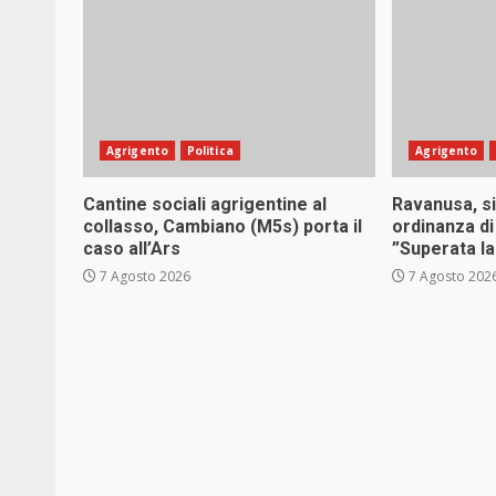
Agrigento
Politica
Agrigento
Cantine sociali agrigentine al
Ravanusa, s
collasso, Cambiano (M5s) porta il
ordinanza di
caso all’Ars
”Superata la 
7 Agosto 2026
7 Agosto 202