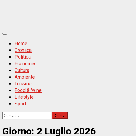
Primäres
Menü
Home
Cronaca
Politica
Economia
Cultura
Ambiente
Turismo
Food & Wine
Lifestyle
Sport
Ricerca
per:
Giorno:
2 Luglio 2026