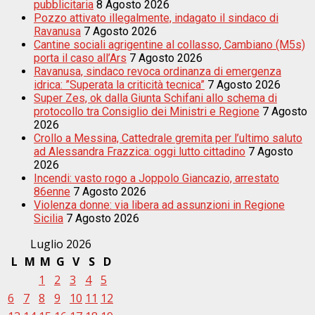
pubblicitaria
8 Agosto 2026
Pozzo attivato illegalmente, indagato il sindaco di
Ravanusa
7 Agosto 2026
Cantine sociali agrigentine al collasso, Cambiano (M5s)
porta il caso all’Ars
7 Agosto 2026
Ravanusa, sindaco revoca ordinanza di emergenza
idrica: ”Superata la criticità tecnica”
7 Agosto 2026
Super Zes, ok dalla Giunta Schifani allo schema di
protocollo tra Consiglio dei Ministri e Regione
7 Agosto
2026
Crollo a Messina, Cattedrale gremita per l’ultimo saluto
ad Alessandra Frazzica: oggi lutto cittadino
7 Agosto
2026
Incendi: vasto rogo a Joppolo Giancazio, arrestato
86enne
7 Agosto 2026
Violenza donne: via libera ad assunzioni in Regione
Sicilia
7 Agosto 2026
Luglio 2026
L
M
M
G
V
S
D
1
2
3
4
5
6
7
8
9
10
11
12