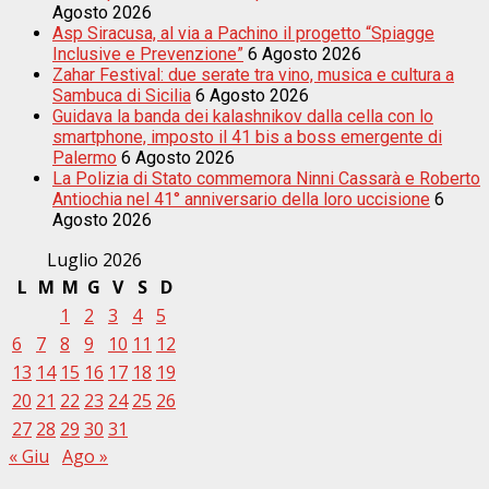
Agosto 2026
Asp Siracusa, al via a Pachino il progetto “Spiagge
Inclusive e Prevenzione”
6 Agosto 2026
Zahar Festival: due serate tra vino, musica e cultura a
Sambuca di Sicilia
6 Agosto 2026
Guidava la banda dei kalashnikov dalla cella con lo
smartphone, imposto il 41 bis a boss emergente di
Palermo
6 Agosto 2026
La Polizia di Stato commemora Ninni Cassarà e Roberto
Antiochia nel 41° anniversario della loro uccisione
6
Agosto 2026
Luglio 2026
L
M
M
G
V
S
D
1
2
3
4
5
6
7
8
9
10
11
12
13
14
15
16
17
18
19
20
21
22
23
24
25
26
27
28
29
30
31
« Giu
Ago »