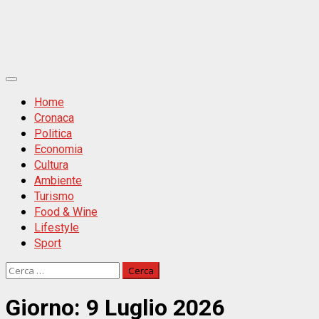
Primäres
Menü
Home
Cronaca
Politica
Economia
Cultura
Ambiente
Turismo
Food & Wine
Lifestyle
Sport
Ricerca
per:
Giorno:
9 Luglio 2026