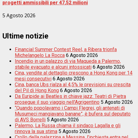
progetti ammissibili per 47,52 milioni
5 Agosto 2026
Ultime notizie
Financial Summer Contest Reel, a Ribera trionfa
Michelangelo La Rocca
6 Agosto 2026
Incendio in un palazzo di via Maqueda a Palermo,
stabile evacuato e alcuni intossicati
6 Agosto 2026
Cina, vendite al dettaglio crescono a Hong Kong per 14
mesi consecutivi
6 Agosto 2026
Cina, banca Ubs rialza al 4,5% le previsioni su crescita
del Pil di Hong Kong
6 Agosto 2026
Da Euripide ai Beatles in chiave jazz: Teatri di Pietra
prosegue il suo viaggio nell’Agrigentino
5 Agosto 2026
“Quando popolavamo i Campi Flegrei, gli antenati di
Musumeci mangiavano banane”, è bufera sul deputato
di AVS Borrelli
5 Agosto 2026
Palermo, La Russa chiama il sindaco Lagalla e gli
rinnova la sua stima
5 Agosto 2026
Crollo della palazzina a Messina, l’inchiesta entra nel