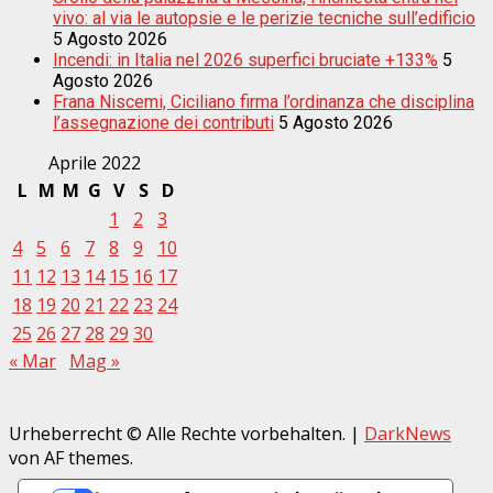
vivo: al via le autopsie e le perizie tecniche sull’edificio
5 Agosto 2026
Incendi: in Italia nel 2026 superfici bruciate +133%
5
Agosto 2026
Frana Niscemi, Ciciliano firma l’ordinanza che disciplina
l’assegnazione dei contributi
5 Agosto 2026
Aprile 2022
L
M
M
G
V
S
D
1
2
3
4
5
6
7
8
9
10
11
12
13
14
15
16
17
18
19
20
21
22
23
24
25
26
27
28
29
30
« Mar
Mag »
Urheberrecht © Alle Rechte vorbehalten.
|
DarkNews
von AF themes.