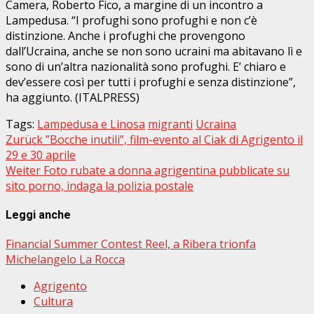
Camera, Roberto Fico, a margine di un incontro a
Lampedusa. “I profughi sono profughi e non c’è
distinzione. Anche i profughi che provengono
dall’Ucraina, anche se non sono ucraini ma abitavano lì e
sono di un’altra nazionalità sono profughi. E’ chiaro e
dev’essere così per tutti i profughi e senza distinzione”,
ha aggiunto. (ITALPRESS)
Tags:
Lampedusa e Linosa
migranti
Ucraina
Beitragsnavigation
Zurück
”Bocche inutili”, film-evento al Ciak di Agrigento il
29 e 30 aprile
Weiter
Foto rubate a donna agrigentina pubblicate su
sito porno, indaga la polizia postale
Leggi anche
Financial Summer Contest Reel, a Ribera trionfa
Michelangelo La Rocca
Agrigento
Cultura