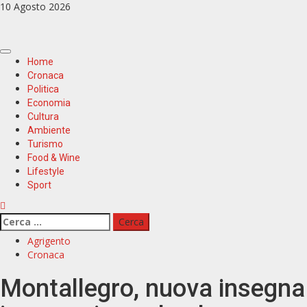
Zum
10 Agosto 2026
Inhalt
springen
Primäres
Home
Menü
Cronaca
Politica
Economia
Cultura
Ambiente
Turismo
Food & Wine
Lifestyle
Sport
Ricerca
per:
Agrigento
Cronaca
Montallegro, nuova insegna