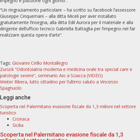
impegno e passione ogni giorno”.
“Un ringraziamento particolare – ha scritto su facebook l’assessore
Giuseppe Cinquemani – alla ditta Miceli per aver installato
gratuitamente l’insegna, alla ditta Edil Aurora per il materiale e alla
dirigente dell’ufficio tecnico Gabriella Battaglia per l’impegno nel far
realizzare questa opera d’arte”.
Tags:
Giovanni Cirillo
Montallegro
Beitragsnavigation
Zurück
”Odontoiatria moderna e medicina orale tra special care e
patologie severe”, seminario Aio a Sciacca (VIDEO)
Weiter
Ribera, lutto cittadino per l’ultimo saluto a Vincenzo
Spagnuolo
Leggi anche
Scoperta nel Palermitano evasione fiscale da 1,3 milioni nel settore
turistico
Cronaca
Sicilia
Scoperta nel Palermitano evasione fiscale da 1,3