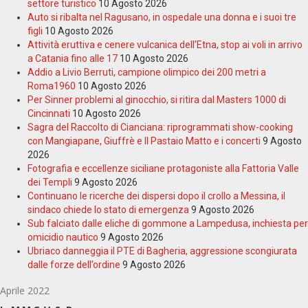
settore turistico
10 Agosto 2026
Auto si ribalta nel Ragusano, in ospedale una donna e i suoi tre
figli
10 Agosto 2026
Attività eruttiva e cenere vulcanica dell’Etna, stop ai voli in arrivo
a Catania fino alle 17
10 Agosto 2026
Addio a Livio Berruti, campione olimpico dei 200 metri a
Roma1960
10 Agosto 2026
Per Sinner problemi al ginocchio, si ritira dal Masters 1000 di
Cincinnati
10 Agosto 2026
Sagra del Raccolto di Cianciana: riprogrammati show-cooking
con Mangiapane, Giuffrè e Il Pastaio Matto e i concerti
9 Agosto
2026
Fotografia e eccellenze siciliane protagoniste alla Fattoria Valle
dei Templi
9 Agosto 2026
Continuano le ricerche dei dispersi dopo il crollo a Messina, il
sindaco chiede lo stato di emergenza
9 Agosto 2026
Sub falciato dalle eliche di gommone a Lampedusa, inchiesta per
omicidio nautico
9 Agosto 2026
Ubriaco danneggia il PTE di Bagheria, aggressione scongiurata
dalle forze dell’ordine
9 Agosto 2026
Aprile 2022