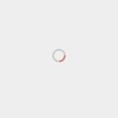
nel Messinese
3 Agosto 2026
Cronaca
Messina
Spaccio nel cuore di Messina, 23enne arrestato con
due chili di marijuana
24 Luglio 2026