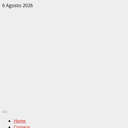
Zum
6 Agosto 2026
Inhalt
springen
Primäres
Menü
Home
Cronaca