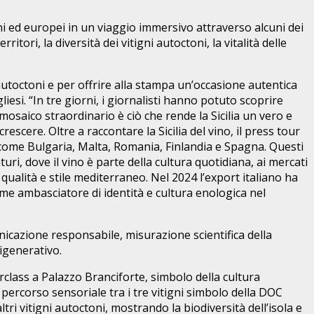
ani ed europei in un viaggio immersivo attraverso alcuni dei
itori, la diversità dei vitigni autoctoni, la vitalità delle
 autoctoni e per offrire alla stampa un’occasione autentica
liesi. “In tre giorni, i giornalisti hanno potuto scoprire
 mosaico straordinario è ciò che rende la Sicilia un vero e
scere. Oltre a raccontare la Sicilia del vino, il press tour
i come Bulgaria, Malta, Romania, Finlandia e Spagna. Questi
uri, dove il vino è parte della cultura quotidiana, ai mercati
qualità e stile mediterraneo. Nel 2024 l’export italiano ha
 come ambasciatore di identità e cultura enologica nel
unicazione responsabile, misurazione scientifica della
rigenerativo.
rclass a Palazzo Branciforte, simbolo della cultura
n percorso sensoriale tra i tre vitigni simbolo della DOC
ri vitigni autoctoni, mostrando la biodiversità dell’isola e