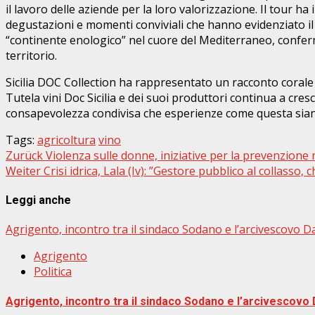
il lavoro delle aziende per la loro valorizzazione. Il tour ha
degustazioni e momenti conviviali che hanno evidenziato il l
“continente enologico” nel cuore del Mediterraneo, conferman
territorio.
Sicilia DOC Collection ha rappresentato un racconto corale d
Tutela vini Doc Sicilia e dei suoi produttori continua a cres
consapevolezza condivisa che esperienze come questa siano fo
Tags:
agricoltura
vino
Beitragsnavigation
Zurück
Violenza sulle donne, iniziative per la prevenzione n
Weiter
Crisi idrica, Lala (Iv): ”Gestore pubblico al collasso,
Leggi anche
Agrigento, incontro tra il sindaco Sodano e l’arcivescovo D
Agrigento
Politica
Agrigento, incontro tra il sindaco Sodano e l’arcivescovo 