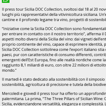
WhatsApp
Il press tour Sicilia DOC Collection, svoltosi dal 18 al 20 
luoghi più rappresentativi della vitivinicoltura siciliana. Un’
cantine e il profondo legame tra vino, progetti di sostenibil
“Iniziative come la Sicilia DOC Collection sono fondamentali
per entrare in contatto con il nostro territorio”, afferma il 
aspetti molto diversi della Sicilia del vino: dai vigneti dell
proprio continente del vino, capace di esprimere identità, pr
Sicilia DOC Collection sottolinea come l’export italiano s
paesi, pur con caratteristiche di consumo differenti, contrib
emergenti dell’Est Europa, fino alle realtà nordiche come la
raggiunto 8,1 miliardi di euro, con oltre 22 milioni di ettol
mondo.”
Il martedì è stato dedicato alla sostenibilità con il simpos
sostenibilità, agricoltura di precisione e tutela della biodi
Mercoledì e giovedì il press tour ha offerto un approfondime
palermitana. La prima, “The Three Pillars of Sicilian Wine: G
Sicilia, evidenziandone versatilità, eleganza e complessità.