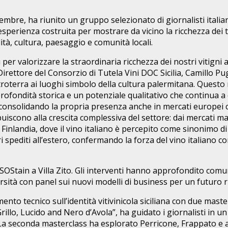
novembre, ha riunito un gruppo selezionato di giornalisti itali
esperienza costruita per mostrare da vicino la ricchezza dei terr
ità, cultura, paesaggio e comunità locali.
 per valorizzare la straordinaria ricchezza dei nostri vitigni
Direttore del Consorzio di Tutela Vini DOC Sicilia, Camillo Pug
’entroterra ai luoghi simbolo della cultura palermitana. Questo
ofondità storica e un potenziale qualitativo che continua a cre
tia consolidando la propria presenza anche in mercati europe
uiscono alla crescita complessiva del settore: dai mercati mat
 Finlandia, dove il vino italiano è percepito come sinonimo di 
itri spediti all’estero, confermando la forza del vino italiano
io SOStain a Villa Zito. Gli interventi hanno approfondito com
versità con panel sui nuovi modelli di business per un futuro 
nto tecnico sull’identità vitivinicola siciliana con due maste
rillo, Lucido and Nero d’Avola”, ha guidato i giornalisti in u
 La seconda masterclass ha esplorato Perricone, Frappato e alt