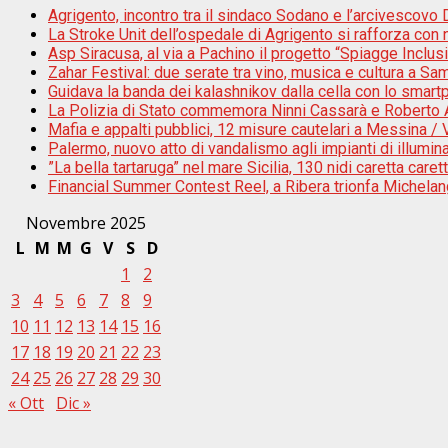
Agrigento, incontro tra il sindaco Sodano e l’arcivescovo D
La Stroke Unit dell’ospedale di Agrigento si rafforza con n
Asp Siracusa, al via a Pachino il progetto “Spiagge Inclu
Zahar Festival: due serate tra vino, musica e cultura a Sam
Guidava la banda dei kalashnikov dalla cella con lo smar
La Polizia di Stato commemora Ninni Cassarà e Roberto An
Mafia e appalti pubblici, 12 misure cautelari a Messina /
Palermo, nuovo atto di vandalismo agli impianti di illumi
”La bella tartaruga” nel mare Sicilia, 130 nidi caretta caret
Financial Summer Contest Reel, a Ribera trionfa Michela
Novembre 2025
L
M
M
G
V
S
D
1
2
3
4
5
6
7
8
9
10
11
12
13
14
15
16
17
18
19
20
21
22
23
24
25
26
27
28
29
30
« Ott
Dic »