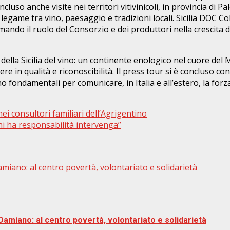
 incluso anche visite nei territori vitivinicoli, in provincia d
egame tra vino, paesaggio e tradizioni locali. Sicilia DOC Col
do il ruolo del Consorzio e dei produttori nella crescita di q
ella Sicilia del vino: un continente enologico nel cuore del 
cere in qualità e riconoscibilità. Il press tour si è concluso 
ndamentali per comunicare, in Italia e all’estero, la forza e
ei consultori familiari dell’Agrigentino
 chi ha responsabilità intervenga”
amiano: al centro povertà, volontariato e solidarietà
Damiano: al centro povertà, volontariato e solidarietà