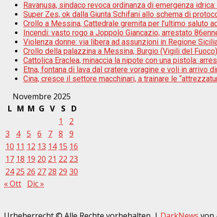
Ravanusa, sindaco revoca ordinanza di emergenza idrica: ”S
Super Zes, ok dalla Giunta Schifani allo schema di protoco
Crollo a Messina, Cattedrale gremita per l’ultimo saluto a
Incendi: vasto rogo a Joppolo Giancazio, arrestato 86enn
Violenza donne: via libera ad assunzioni in Regione Sicili
Crollo della palazzina a Messina, Burgio (Vigili del Fuoco):
Cattolica Eraclea, minaccia la nipote con una pistola: arr
Etna, fontana di lava dal cratere voragine e voli in arrivo di
Cina, cresce il settore macchinari, a trainare le “attrezzatur
Novembre 2025
L
M
M
G
V
S
D
1
2
3
4
5
6
7
8
9
10
11
12
13
14
15
16
17
18
19
20
21
22
23
24
25
26
27
28
29
30
« Ott
Dic »
Urheberrecht © Alle Rechte vorbehalten.
|
DarkNews
von 