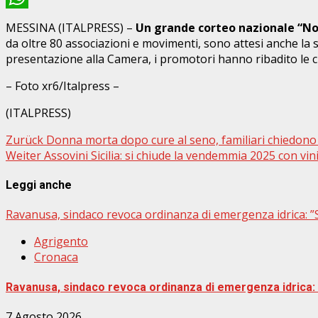
WhatsApp
MESSINA (ITALPRESS) –
Un grande corteo nazionale “N
da oltre 80 associazioni e movimenti, sono attesi anche la s
presentazione alla Camera, i promotori hanno ribadito le crit
– Foto xr6/Italpress –
(ITALPRESS)
Beitragsnavigation
Zurück
Donna morta dopo cure al seno, familiari chiedono 3
Weiter
Assovini Sicilia: si chiude la vendemmia 2025 con vini
Leggi anche
Ravanusa, sindaco revoca ordinanza di emergenza idrica: ”Su
Agrigento
Cronaca
Ravanusa, sindaco revoca ordinanza di emergenza idrica: ”
7 Agosto 2026