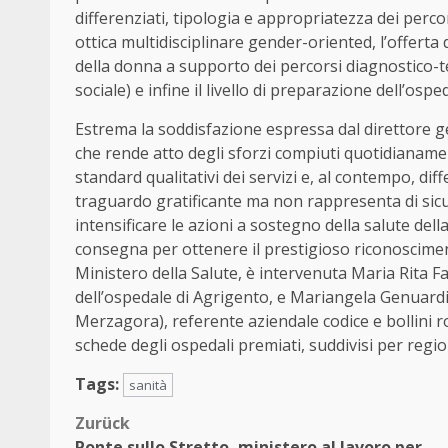
differenziati, tipologia e appropriatezza dei percor
ottica multidisciplinare gender-oriented, l’offerta d
della donna a supporto dei percorsi diagnostico-te
sociale) e infine il livello di preparazione dell’ospe
Estrema la soddisfazione espressa dal direttore ge
che rende atto degli sforzi compiuti quotidianamen
standard qualitativi dei servizi e, al contempo, diff
traguardo gratificante ma non rappresenta di sicur
intensificare le azioni a sostegno della salute della 
consegna per ottenere il prestigioso riconosciment
Ministero della Salute, è intervenuta Maria Rita F
dell’ospedale di Agrigento, e Mariangela Genuard
Merzagora), referente aziendale codice e bollini ro
schede degli ospedali premiati, suddivisi per region
Tags:
sanità
Beitragsnavigation
Zurück
Ponte sullo Stretto, ministero al lavoro per