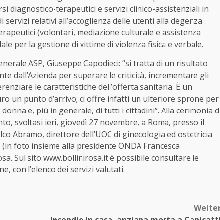
si diagnostico-terapeutici e servizi clinico-assistenziali in
i servizi relativi all’accoglienza delle utenti alla degenza
rapeutici (volontari, mediazione culturale e assistenza
dale per la gestione di vittime di violenza fisica e verbale.
nerale ASP, Giuseppe Capodieci: “si tratta di un risultato
te dall’Azienda per superare le criticità, incrementare gli
erenziare le caratteristiche dell’offerta sanitaria. È un
o un punto d’arrivo; ci offre infatti un ulteriore sprone per
donna e, più in generale, di tutti i cittadini”. Alla cerimonia d
o, svoltasi ieri, giovedì 27 novembre, a Roma, presso il
alco Abramo, direttore dell’UOC di ginecologia ed ostetricia
i (in foto insieme alla presidente ONDA Francesca
sa. Sul sito www.bollinirosa.it è possibile consultare le
e, con l’elenco dei servizi valutati.
Weite
Incendio in casa, anziana morta a Canicatt