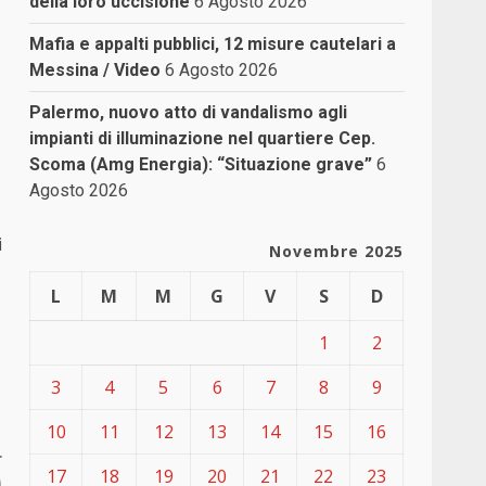
della loro uccisione
6 Agosto 2026
Mafia e appalti pubblici, 12 misure cautelari a
Messina / Video
6 Agosto 2026
Palermo, nuovo atto di vandalismo agli
impianti di illuminazione nel quartiere Cep.
Scoma (Amg Energia): “Situazione grave”
6
Agosto 2026
i
Novembre 2025
L
M
M
G
V
S
D
1
2
3
4
5
6
7
8
9
10
11
12
13
14
15
16
r
17
18
19
20
21
22
23
ì