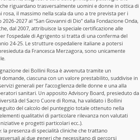
 che riguardano trasversalmente uomini e donne in ottica di
i rosa, il massimo nella scala da uno a tre prevista per i
io 2026-2027 al “San Giovanni di Dio” dalla Fondazione Onda,
e, dal 2007, attribuisce la speciale certificazione alle
Per l’ospedale di Agrigento si tratta di una conferma del
nnio 24-25. Le strutture ospedaliere italiane a potersi
ne, presieduta da Francesca Merzagora, sono unicamente
le.
egnazione dei Bollini Rosa è avvenuta tramite un
 domande, ciascuna con un valore prestabilito, suddivise in
servizi generali per l’accoglienza delle donne e una alla
operatori sanitari. Un apposito Advisory Board, presieduto da
iversità del Sacro Cuore di Roma, ha validato i Bollini
seguito del calcolo del punteggio totale ottenuto nella
ementi qualitativi di particolare rilevanza non valutati
niziative e progetti particolari ecc..).
: la presenza di specialità cliniche che trattano
asversali ai due generi che necessitano di percorsi