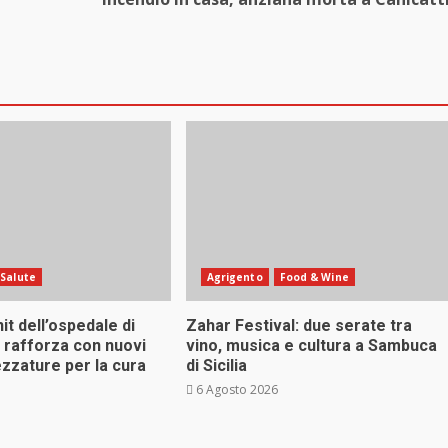
Salute
Agrigento
Food & Wine
it dell’ospedale di
Zahar Festival: due serate tra
 rafforza con nuovi
vino, musica e cultura a Sambuca
ezzature per la cura
di Sicilia
6 Agosto 2026