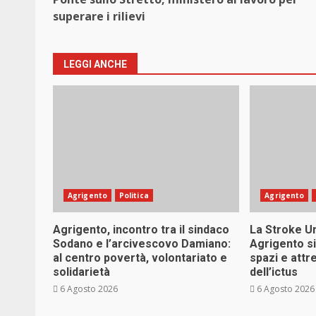
superare i rilievi
LEGGI ANCHE
Agrigento
Politica
Agrigento
Agrigento, incontro tra il sindaco
La Stroke Un
Sodano e l’arcivescovo Damiano:
Agrigento si
al centro povertà, volontariato e
spazi e attr
solidarietà
dell’ictus
6 Agosto 2026
6 Agosto 2026