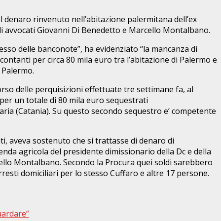
l denaro rinvenuto nell’abitazione palermitana dell’ex
 gli avvocati Giovanni Di Benedetto e Marcello Montalbano.
ossesso delle banconote”, ha evidenziato “la mancanza di
ontanti per circa 80 mila euro tra l’abitazione di Palermo e
a Palermo.
so delle perquisizioni effettuate tre settimane fa, al
 (per un totale di 80 mila euro sequestrati
zaria (Catania). Su questo secondo sequestro e’ competente
ti, aveva sostenuto che si trattasse di denaro di
ienda agricola del presidente dimissionario della Dc e della
rcello Montalbano. Secondo la Procura quei soldi sarebbero
rresti domiciliari per lo stesso Cuffaro e altre 17 persone.
guardare”