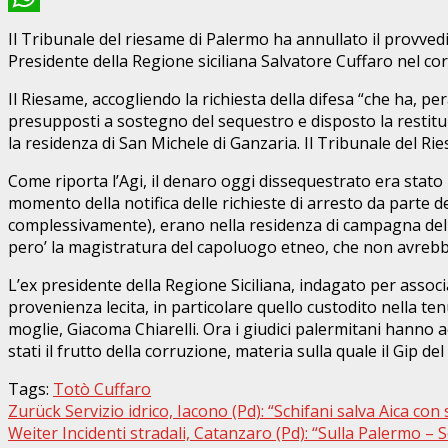
WhatsApp
Il Tribunale del riesame di Palermo ha annullato il provved
Presidente della Regione siciliana Salvatore Cuffaro nel co
Il Riesame, accogliendo la richiesta della difesa “che ha, pe
presupposti a sostegno del sequestro e disposto la restituz
la residenza di San Michele di Ganzaria. Il Tribunale del Ri
Come riporta l’Agi, il denaro oggi dissequestrato era stato 
momento della notifica delle richieste di arresto da parte dei
complessivamente), erano nella residenza di campagna dell’
pero’ la magistratura del capoluogo etneo, che non avrebb
L’ex presidente della Regione Siciliana, indagato per associ
provenienza lecita, in particolare quello custodito nella te
moglie, Giacoma Chiarelli. Ora i giudici palermitani hanno 
stati il frutto della corruzione, materia sulla quale il Gip d
Tags:
Totò Cuffaro
Beitragsnavigation
Zurück
Servizio idrico, Iacono (Pd): “Schifani salva Aica con
Weiter
Incidenti stradali, Catanzaro (Pd): “Sulla Palermo – S