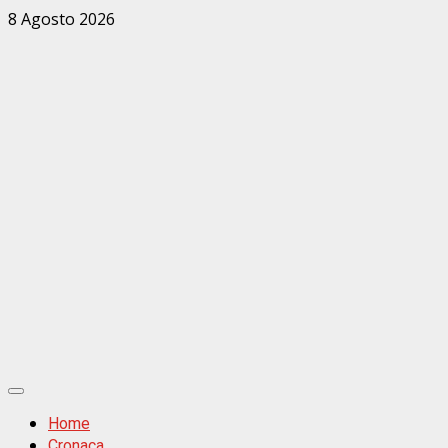
Zum
8 Agosto 2026
Inhalt
springen
Primäres
Menü
Home
Cronaca