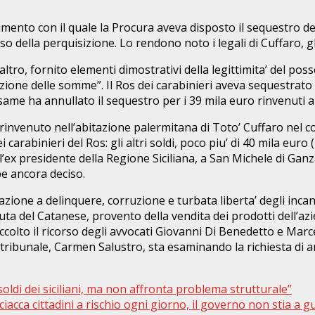
imento con il quale la Procura aveva disposto il sequestro de
rso della perquisizione. Lo rendono noto i legali di Cuffaro,
raltro, fornito elementi dimostrativi della legittimita’ del p
ione delle somme”. Il Ros dei carabinieri aveva sequestrato c
esame ha annullato il sequestro per i 39 mila euro rinvenuti 
rinvenuto nell’abitazione palermitana di Toto’ Cuffaro nel cor
 carabinieri del Ros: gli altri soldi, poco piu’ di 40 mila euro
ex presidente della Regione Siciliana, a San Michele di Gan
e ancora deciso.
azione a delinquere, corruzione e turbata liberta’ degli incan
nuta del Catanese, provento della vendita dei prodotti dell’az
accolto il ricorso degli avvocati Giovanni Di Benedetto e Ma
el tribunale, Carmen Salustro, sta esaminando la richiesta di a
 soldi dei siciliani, ma non affronta problema strutturale”
ciacca cittadini a rischio ogni giorno, il governo non stia a 