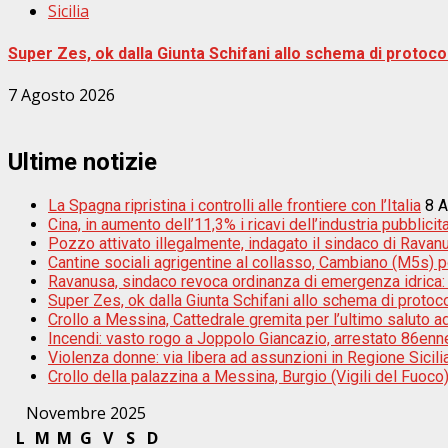
Sicilia
Super Zes, ok dalla Giunta Schifani allo schema di protocol
7 Agosto 2026
Ultime notizie
La Spagna ripristina i controlli alle frontiere con l’Italia
8 
Cina, in aumento dell’11,3% i ricavi dell’industria pubblicita
Pozzo attivato illegalmente, indagato il sindaco di Ravan
Cantine sociali agrigentine al collasso, Cambiano (M5s) por
Ravanusa, sindaco revoca ordinanza di emergenza idrica: ”S
Super Zes, ok dalla Giunta Schifani allo schema di protoco
Crollo a Messina, Cattedrale gremita per l’ultimo saluto a
Incendi: vasto rogo a Joppolo Giancazio, arrestato 86enn
Violenza donne: via libera ad assunzioni in Regione Sicili
Crollo della palazzina a Messina, Burgio (Vigili del Fuoco):
Novembre 2025
L
M
M
G
V
S
D