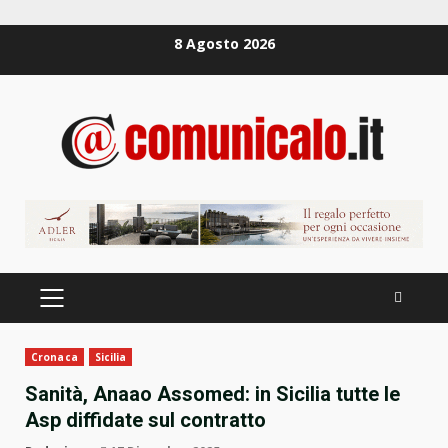
Zum
8 Agosto 2026
Inhalt
springen
PRIMÄRES
MENÜ
Cronaca
Sicilia
Sanità, Anaao Assomed: in Sicilia tutte le
Asp diffidate sul contratto