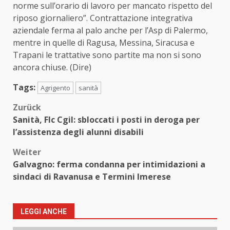
norme sull’orario di lavoro per mancato rispetto del
riposo giornaliero”. Contrattazione integrativa
aziendale ferma al palo anche per l’Asp di Palermo,
mentre in quelle di Ragusa, Messina, Siracusa e
Trapani le trattative sono partite ma non si sono
ancora chiuse. (Dire)
Tags:
Agrigento
sanità
Beitragsnavigation
Zurück
Sanità, Flc Cgil: sbloccati i posti in deroga per
l’assistenza degli alunni disabili
Weiter
Galvagno: ferma condanna per intimidazioni a
sindaci di Ravanusa e Termini Imerese
LEGGI ANCHE