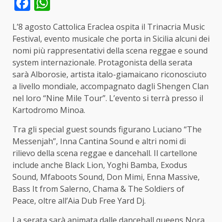
Facebook
WhatsApp
L’8 agosto Cattolica Eraclea ospita il Trinacria Music
Festival, evento musicale che porta in Sicilia alcuni dei
nomi più rappresentativi della scena reggae e sound
system internazionale. Protagonista della serata
sarà Alborosie, artista italo-giamaicano riconosciuto
a livello mondiale, accompagnato dagli Shengen Clan
nel loro “Nine Mile Tour”. L’evento si terrà presso il
Kartodromo Minoa.
Tra gli special guest sounds figurano Luciano “The
Messenjah”, Inna Cantina Sound e altri nomi di
rilievo della scena reggae e dancehall. Il cartellone
include anche Black Lion, Yoghi Bamba, Exodus
Sound, Mfaboots Sound, Don Mimi, Enna Massive,
Bass It from Salerno, Chama & The Soldiers of
Peace, oltre all’Aia Dub Free Yard Dj.
La serata sarà animata dalle dancehall queens Nora