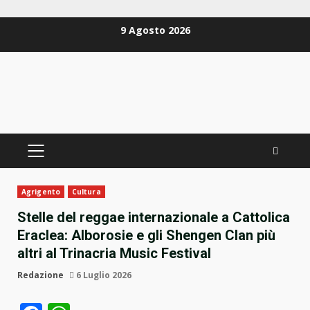
Zum
9 Agosto 2026
Inhalt
springen
PRIMÄRES
MENÜ
Agrigento
Cultura
Stelle del reggae internazionale a Cattolica
Eraclea: Alborosie e gli Shengen Clan più
altri al Trinacria Music Festival
Redazione
6 Luglio 2026