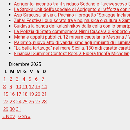
Agrigento, incontro tra il sindaco Sodano e l’arcivescovo D
La Stroke Unit dell’ospedale di Agrigento si rafforza con n
Asp Siracusa, al via a Pachino il progetto “Spiagge Inclu
Zahar Festival: due serate tra vino, musica e cultura a Sam
Guidava la banda dei kalashnikov dalla cella con lo smar
La Polizia di Stato commemora Ninni Cassarà e Roberto An
Mafia e appalti pubblici, 12 misure cautelari a Messina /
Palermo, nuovo atto di vandalismo agli impianti di illumi
”La bella tartaruga” nel mare Sicilia, 130 nidi caretta caret
Financial Summer Contest Reel, a Ribera trionfa Michela
Dicembre 2025
L
M
M
G
V
S
D
1
2
3
4
5
6
7
8
9
10
11
12
13
14
15
16
17
18
19
20
21
22
23
24
25
26
27
28
29
30
31
« Nov
Gen »