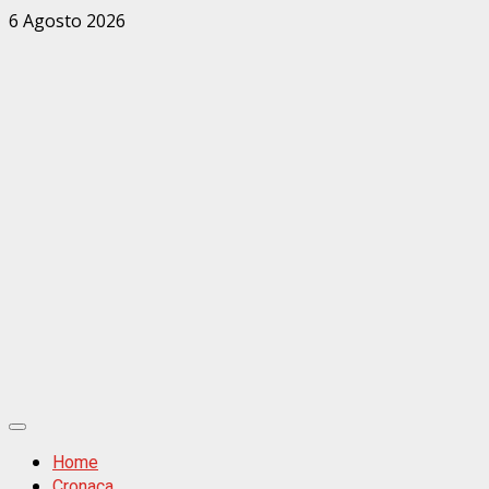
Zum
6 Agosto 2026
Inhalt
springen
Primäres
Menü
Home
Cronaca