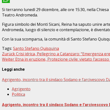
WhatsApp
Si terranno lunedì 29 dicembre, alle ore 15:30, nella Chiesa
Teatro Andromeda.
Figura simbolo dei Monti Sicani, Reina ha saputo unire arte, 
Andromeda, luogo di silenzio e contemplazione, è diventato n
Con la sua scomparsa, la comunità di Santo Stefano Quisqu
Tags:
Santo Stefano Quisquina
Beitragsnavigation
Zurück
Crisi idrica, Pellegrino a Catanzaro: “Emergenza er
Weiter
Etna in eruzione, Protezione civile: vietato l’accesso
Leggi anche
Agrigento, incontro tra il sindaco Sodano e l’arcivescovo D
Agrigento
Politica
Agrigento, incontro tra il sindaco Sodano e l’arcivescovo 