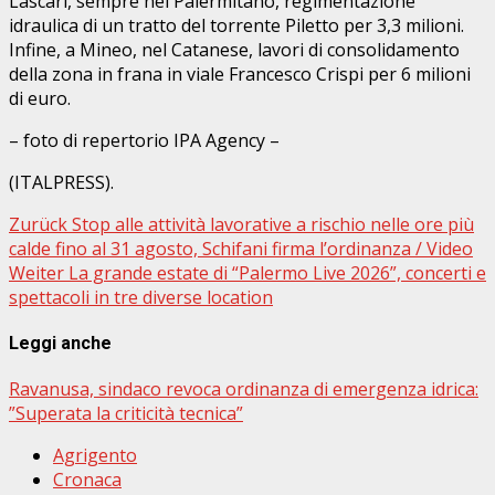
Lascari, sempre nel Palermitano, regimentazione
idraulica di un tratto del torrente Piletto per 3,3 milioni.
Infine, a Mineo, nel Catanese, lavori di consolidamento
della zona in frana in viale Francesco Crispi per 6 milioni
di euro.
– foto di repertorio IPA Agency –
(ITALPRESS).
Beitragsnavigation
Zurück
Stop alle attività lavorative a rischio nelle ore più
calde fino al 31 agosto, Schifani firma l’ordinanza / Video
Weiter
La grande estate di “Palermo Live 2026”, concerti e
spettacoli in tre diverse location
Leggi anche
Ravanusa, sindaco revoca ordinanza di emergenza idrica:
”Superata la criticità tecnica”
Agrigento
Cronaca