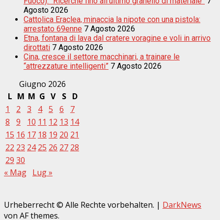
Fuoco): “Ricerche fino all’ultimo granello di materiale”
7
Agosto 2026
Cattolica Eraclea, minaccia la nipote con una pistola:
arrestato 69enne
7 Agosto 2026
Etna, fontana di lava dal cratere voragine e voli in arrivo
dirottati
7 Agosto 2026
Cina, cresce il settore macchinari, a trainare le
“attrezzature intelligenti”
7 Agosto 2026
Giugno 2026
L
M
M
G
V
S
D
1
2
3
4
5
6
7
8
9
10
11
12
13
14
15
16
17
18
19
20
21
22
23
24
25
26
27
28
29
30
« Mag
Lug »
Urheberrecht © Alle Rechte vorbehalten.
|
DarkNews
von AF themes.