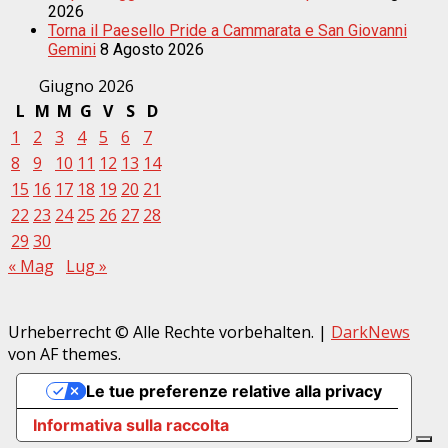
2026
Torna il Paesello Pride a Cammarata e San Giovanni
Gemini
8 Agosto 2026
Giugno 2026
L
M
M
G
V
S
D
1
2
3
4
5
6
7
8
9
10
11
12
13
14
15
16
17
18
19
20
21
22
23
24
25
26
27
28
29
30
« Mag
Lug »
Urheberrecht © Alle Rechte vorbehalten.
|
DarkNews
von AF themes.
Le tue preferenze relative alla privacy
Informativa sulla raccolta