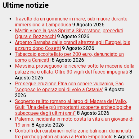
Ultime notizie
Travolto da un gommone in mare, sub muore durante
immersione a Lampedusa
9 Agosto 2026
Martin vince la gara Sprint a Silverstone, preceduti
Ogura e Bezzecchi
9 Agosto 2026
Argento Barnabà dalle grandi altezze agli Europei, bis
azzurro dopo Cosetti
9 Agosto 2026
Tabaccaio accoltellato per 200 euro, denunciato un
uomo a Canicattì
8 Agosto 2026
Messina, proseguono le ricerche sotto le macerie della
palazzina crollata. Oltre 30 vigili del fuoco impegnati
8
Agosto 2026
Prosegue eruzione Etna con cenere vulcanica, Sac
“sospese le operazioni di volo a Catania”
8 Agosto
2026
Scoperto relitto romano al largo di Mazara del Vallo,
Giuli: “Una delle più importanti scoperte archeologiche
subacquee degli ultimi anni”
8 Agosto 2026
Palermo, incidente in moto costa la vita a un giovane di
19 anni
8 Agosto 2026
Controlli dei carabinieri nelle zone balneari, denunciati
tre parcheggiatori abusivi a Porto Empedocle
8 Agosto