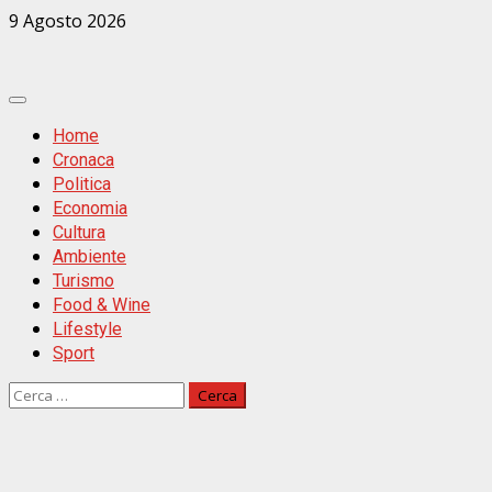
Zum
9 Agosto 2026
Inhalt
springen
Primäres
Menü
Home
Cronaca
Politica
Economia
Cultura
Ambiente
Turismo
Food & Wine
Lifestyle
Sport
Ricerca
per: