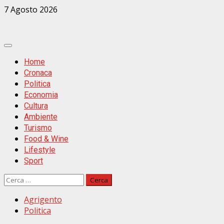
Zum
7 Agosto 2026
Inhalt
springen
Primäres
Menü
Home
Cronaca
Politica
Economia
Cultura
Ambiente
Turismo
Food & Wine
Lifestyle
Sport
Ricerca
per:
Agrigento
Politica