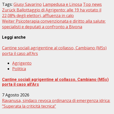
Tags:
Giusy Savarino
Lampedusa e Linosa
Top news
Beitragsnavigation
Zurück
Ballottaggio di Agrigento: alle 19 ha votato il
22,08% degli elettori, affluenza in calo
Weiter
Psicoterapia convenzionata e diritto alla salute:
specialisti e deputati a confronto a Bivona
Leggi anche
Cantine sociali agrigentine al collasso, Cambiano (M5s)
porta il caso all’Ars
Agrigento
Politica
Cantine sociali agrigentine al collasso, Cambiano (M5s)
porta il caso all’Ars
7 Agosto 2026
Ravanusa, sindaco revoca ordinanza di emergenza idrica:
”Superata la criticità tecnica”