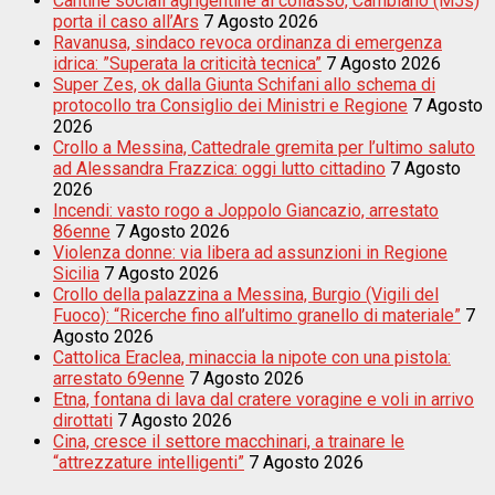
Cantine sociali agrigentine al collasso, Cambiano (M5s)
porta il caso all’Ars
7 Agosto 2026
Ravanusa, sindaco revoca ordinanza di emergenza
idrica: ”Superata la criticità tecnica”
7 Agosto 2026
Super Zes, ok dalla Giunta Schifani allo schema di
protocollo tra Consiglio dei Ministri e Regione
7 Agosto
2026
Crollo a Messina, Cattedrale gremita per l’ultimo saluto
ad Alessandra Frazzica: oggi lutto cittadino
7 Agosto
2026
Incendi: vasto rogo a Joppolo Giancazio, arrestato
86enne
7 Agosto 2026
Violenza donne: via libera ad assunzioni in Regione
Sicilia
7 Agosto 2026
Crollo della palazzina a Messina, Burgio (Vigili del
Fuoco): “Ricerche fino all’ultimo granello di materiale”
7
Agosto 2026
Cattolica Eraclea, minaccia la nipote con una pistola:
arrestato 69enne
7 Agosto 2026
Etna, fontana di lava dal cratere voragine e voli in arrivo
dirottati
7 Agosto 2026
Cina, cresce il settore macchinari, a trainare le
“attrezzature intelligenti”
7 Agosto 2026