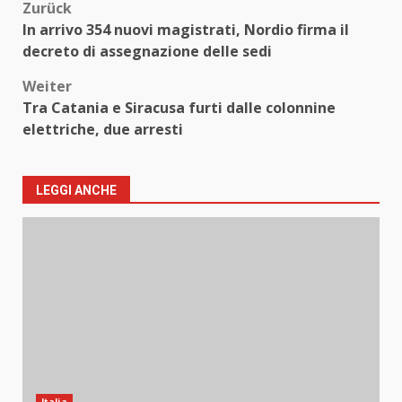
Beitragsnavigation
Zurück
In arrivo 354 nuovi magistrati, Nordio firma il
decreto di assegnazione delle sedi
Weiter
Tra Catania e Siracusa furti dalle colonnine
elettriche, due arresti
LEGGI ANCHE