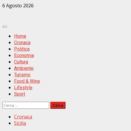
Zum
6 Agosto 2026
Inhalt
springen
Primäres
Menü
Home
Cronaca
Politica
Economia
Cultura
Ambiente
Turismo
Food & Wine
Lifestyle
Sport
Ricerca
per:
Cronaca
Sicilia