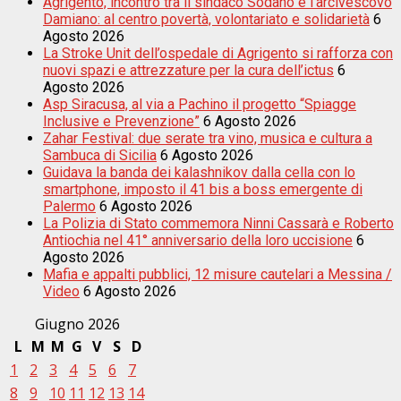
Agrigento, incontro tra il sindaco Sodano e l’arcivescovo
Damiano: al centro povertà, volontariato e solidarietà
6
Agosto 2026
La Stroke Unit dell’ospedale di Agrigento si rafforza con
nuovi spazi e attrezzature per la cura dell’ictus
6
Agosto 2026
Asp Siracusa, al via a Pachino il progetto “Spiagge
Inclusive e Prevenzione”
6 Agosto 2026
Zahar Festival: due serate tra vino, musica e cultura a
Sambuca di Sicilia
6 Agosto 2026
Guidava la banda dei kalashnikov dalla cella con lo
smartphone, imposto il 41 bis a boss emergente di
Palermo
6 Agosto 2026
La Polizia di Stato commemora Ninni Cassarà e Roberto
Antiochia nel 41° anniversario della loro uccisione
6
Agosto 2026
Mafia e appalti pubblici, 12 misure cautelari a Messina /
Video
6 Agosto 2026
Giugno 2026
L
M
M
G
V
S
D
1
2
3
4
5
6
7
8
9
10
11
12
13
14