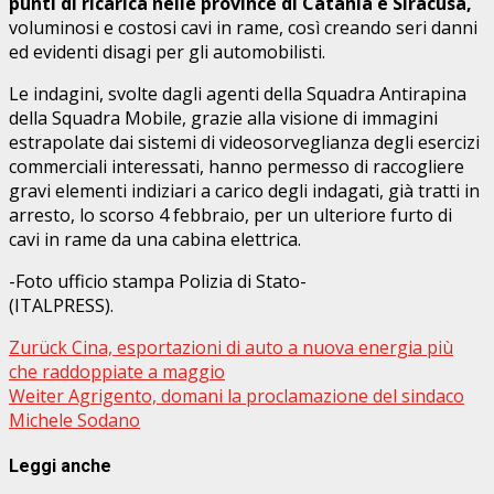
punti di ricarica nelle province di Catania e Siracusa,
voluminosi e costosi cavi in rame, così creando seri danni
ed evidenti disagi per gli automobilisti.
Le indagini, svolte dagli agenti della Squadra Antirapina
della Squadra Mobile, grazie alla visione di immagini
estrapolate dai sistemi di videosorveglianza degli esercizi
commerciali interessati, hanno permesso di raccogliere
gravi elementi indiziari a carico degli indagati, già tratti in
arresto, lo scorso 4 febbraio, per un ulteriore furto di
cavi in rame da una cabina elettrica.
-Foto ufficio stampa Polizia di Stato-
(ITALPRESS).
Beitragsnavigation
Zurück
Cina, esportazioni di auto a nuova energia più
che raddoppiate a maggio
Weiter
Agrigento, domani la proclamazione del sindaco
Michele Sodano
Leggi anche