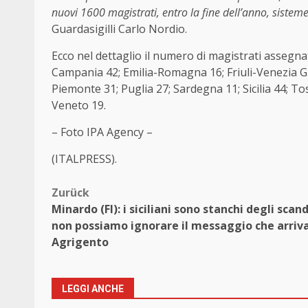
nuovi 1600 magistrati, entro la fine dell’anno, sistemere
Guardasigilli Carlo Nordio.
Ecco nel dettaglio il numero di magistrati assegnat
Campania 42; Emilia-Romagna 16; Friuli-Venezia Giu
Piemonte 31; Puglia 27; Sardegna 11; Sicilia 44; To
Veneto 19.
– Foto IPA Agency –
(ITALPRESS).
Beitragsnavigation
Zurück
Minardo (FI): i siciliani sono stanchi degli scand
non possiamo ignorare il messaggio che arriv
Agrigento
LEGGI ANCHE