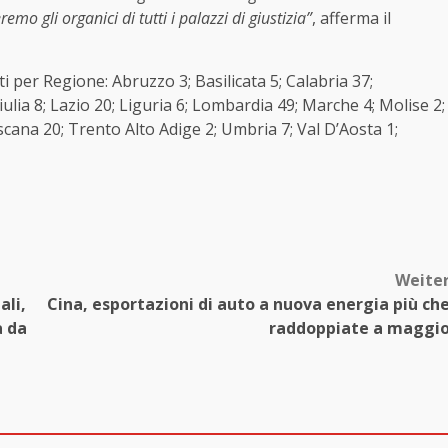
mo gli organici di tutti i palazzi di giustizia”
, afferma il
i per Regione: Abruzzo 3; Basilicata 5; Calabria 37;
lia 8; Lazio 20; Liguria 6; Lombardia 49; Marche 4; Molise 2;
scana 20; Trento Alto Adige 2; Umbria 7; Val D’Aosta 1;
Weite
ali,
Cina, esportazioni di auto a nuova energia più ch
a da
raddoppiate a maggi