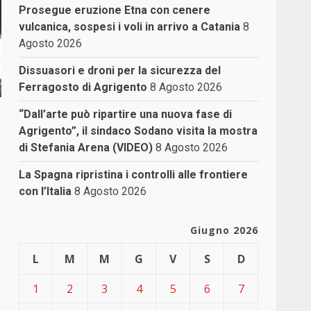
Prosegue eruzione Etna con cenere
vulcanica, sospesi i voli in arrivo a Catania
8
Agosto 2026
Dissuasori e droni per la sicurezza del
Ferragosto di Agrigento
8 Agosto 2026
“Dall’arte può ripartire una nuova fase di
Agrigento”, il sindaco Sodano visita la mostra
di Stefania Arena (VIDEO)
8 Agosto 2026
La Spagna ripristina i controlli alle frontiere
con l’Italia
8 Agosto 2026
Giugno 2026
L
M
M
G
V
S
D
1
2
3
4
5
6
7