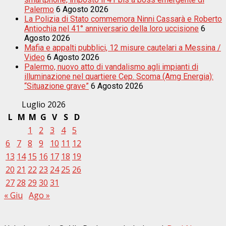
Palermo
6 Agosto 2026
La Polizia di Stato commemora Ninni Cassarà e Roberto
Antiochia nel 41° anniversario della loro uccisione
6
Agosto 2026
Mafia e appalti pubblici, 12 misure cautelari a Messina /
Video
6 Agosto 2026
Palermo, nuovo atto di vandalismo agli impianti di
illuminazione nel quartiere Cep. Scoma (Amg Energia):
“Situazione grave”
6 Agosto 2026
Luglio 2026
L
M
M
G
V
S
D
1
2
3
4
5
6
7
8
9
10
11
12
13
14
15
16
17
18
19
20
21
22
23
24
25
26
27
28
29
30
31
« Giu
Ago »