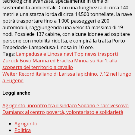
tecnologiche avanzate, specialmente in tema di
sostenibilità ambientale. Con una lunghezza di circa 140
metri e una stazza lorda di circa 14.500 tonnellate, la nave
potrà trasportare fino a 1.000 passeggeri e 200
automobili, raggiungendo una velocità massima di 19
nodi. Possiede 137 cabine, con alcune idonee ad ospitare
persone con mobilità ridotta, e compirà la tratta Porto
Empedocle-Lampedusa-Linosa in 10 ore.
Tags:
Lampedusa e Linosa
navi
Top news
trasporti
Beitragsnavigation
Zurück
Bovo Marina ed Eraclea Minoa su Rai 1: alla
scoperta del territorio a cavallo
Weiter
Record italiano di Larissa Iapichino, 7,12 nel lungo
a Eugene
Leggi anche
Agrigento, incontro tra il sindaco Sodano e l’arcivescovo
Damiano: al centro povertà, volontariato e solidarietà
Agrigento
Politica