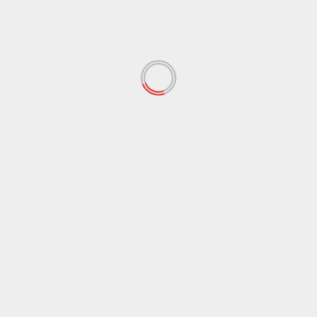
Agrigento
Cronaca
Tabaccaio accoltellato per 200 euro, denunciato un
uomo a Canicattì
8 Agosto 2026
Agrigento
Cronaca