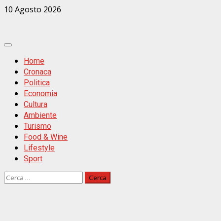
Zum
10 Agosto 2026
Inhalt
springen
Primäres
Menü
Home
Cronaca
Politica
Economia
Cultura
Ambiente
Turismo
Food & Wine
Lifestyle
Sport
Ricerca
per: