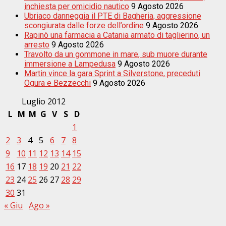
inchiesta per omicidio nautico
9 Agosto 2026
Ubriaco danneggia il PTE di Bagheria, aggressione
scongiurata dalle forze dell’ordine
9 Agosto 2026
Rapinò una farmacia a Catania armato di taglierino, un
arresto
9 Agosto 2026
Travolto da un gommone in mare, sub muore durante
immersione a Lampedusa
9 Agosto 2026
Martin vince la gara Sprint a Silverstone, preceduti
Ogura e Bezzecchi
9 Agosto 2026
Luglio 2012
L
M
M
G
V
S
D
1
2
3
4
5
6
7
8
9
10
11
12
13
14
15
16
17
18
19
20
21
22
23
24
25
26
27
28
29
30
31
« Giu
Ago »