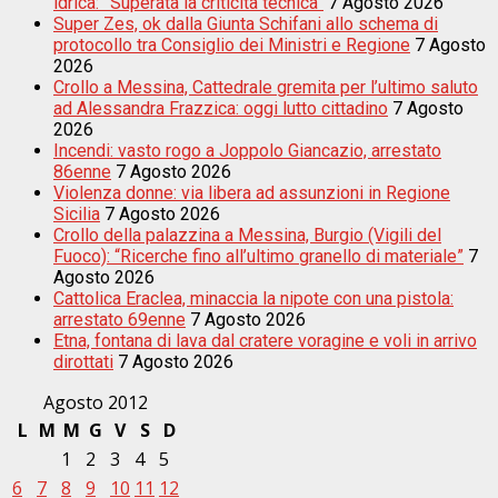
idrica: ”Superata la criticità tecnica”
7 Agosto 2026
Super Zes, ok dalla Giunta Schifani allo schema di
protocollo tra Consiglio dei Ministri e Regione
7 Agosto
2026
Crollo a Messina, Cattedrale gremita per l’ultimo saluto
ad Alessandra Frazzica: oggi lutto cittadino
7 Agosto
2026
Incendi: vasto rogo a Joppolo Giancazio, arrestato
86enne
7 Agosto 2026
Violenza donne: via libera ad assunzioni in Regione
Sicilia
7 Agosto 2026
Crollo della palazzina a Messina, Burgio (Vigili del
Fuoco): “Ricerche fino all’ultimo granello di materiale”
7
Agosto 2026
Cattolica Eraclea, minaccia la nipote con una pistola:
arrestato 69enne
7 Agosto 2026
Etna, fontana di lava dal cratere voragine e voli in arrivo
dirottati
7 Agosto 2026
Agosto 2012
L
M
M
G
V
S
D
1
2
3
4
5
6
7
8
9
10
11
12