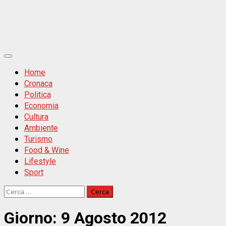
Primäres
Menü
Home
Cronaca
Politica
Economia
Cultura
Ambiente
Turismo
Food & Wine
Lifestyle
Sport
Ricerca
per:
Giorno:
9 Agosto 2012