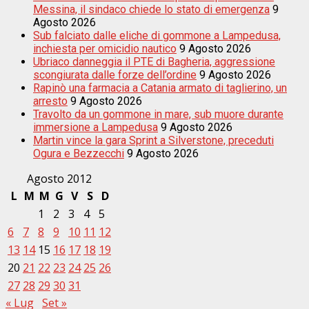
Messina, il sindaco chiede lo stato di emergenza
9
Agosto 2026
Sub falciato dalle eliche di gommone a Lampedusa,
inchiesta per omicidio nautico
9 Agosto 2026
Ubriaco danneggia il PTE di Bagheria, aggressione
scongiurata dalle forze dell’ordine
9 Agosto 2026
Rapinò una farmacia a Catania armato di taglierino, un
arresto
9 Agosto 2026
Travolto da un gommone in mare, sub muore durante
immersione a Lampedusa
9 Agosto 2026
Martin vince la gara Sprint a Silverstone, preceduti
Ogura e Bezzecchi
9 Agosto 2026
Agosto 2012
L
M
M
G
V
S
D
1
2
3
4
5
6
7
8
9
10
11
12
13
14
15
16
17
18
19
20
21
22
23
24
25
26
27
28
29
30
31
« Lug
Set »