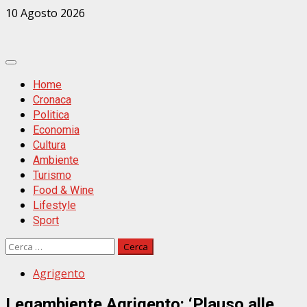
Zum
10 Agosto 2026
Inhalt
springen
Primäres
Menü
Home
Cronaca
Politica
Economia
Cultura
Ambiente
Turismo
Food & Wine
Lifestyle
Sport
Ricerca
per:
Agrigento
Legambiente Agrigento: ‘Plauso alle