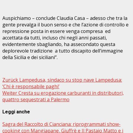
Auspichiamo – conclude Claudia Casa – adesso che tra la
gente prevalga il buon senso e che l’azione di controllo e
repressione posta in essere venga compresa ed
accettata da tutti, incluso chi negli anni passati,
evidentemente sbagliando, ha assecondato questa
deplorevole tradizione a tutto discapito dell’immagine
della Sicilia e dei siciliani”.
Beitragsnavigation
Zurück
Lampedusa, sindaco su stop nave Lampedusa:
‘Chi è responsabile paghi’
Weiter
Cresta su erogazione carburanti in distributori,
quattro sequestrati a Palermo
Leggi anche
Sagra del Raccolto di Cianciana: riprogrammati show-
cooking con Mangiapane, Giuffrè e Il Pastaio Matto e i