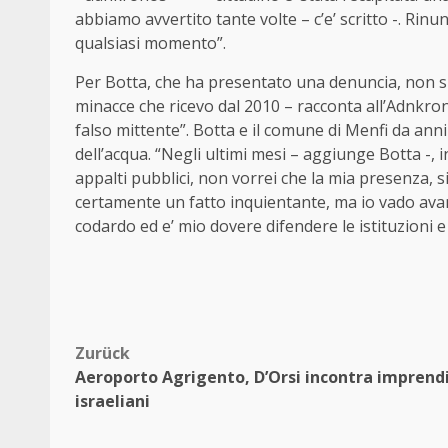
abbiamo avvertito tante volte – c’e’ scritto -. Rinun
qualsiasi momento”.
Per Botta, che ha presentato una denuncia, non si 
minacce che ricevo dal 2010 – racconta all’Adnkron
falso mittente”. Botta e il comune di Menfi da ann
dell’acqua. “Negli ultimi mesi – aggiunge Botta -, i
appalti pubblici, non vorrei che la mia presenza, si
certamente un fatto inquientante, ma io vado a
codardo ed e’ mio dovere difendere le istituzioni 
Beitragsnavigation
Zurück
Aeroporto Agrigento, D’Orsi incontra imprendi
israeliani