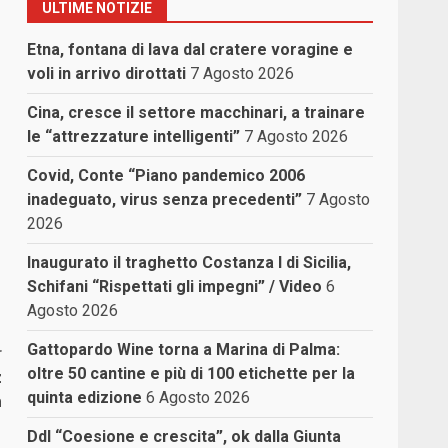
ULTIME NOTIZIE
Etna, fontana di lava dal cratere voragine e
voli in arrivo dirottati
7 Agosto 2026
Cina, cresce il settore macchinari, a trainare
le “attrezzature intelligenti”
7 Agosto 2026
Covid, Conte “Piano pandemico 2006
inadeguato, virus senza precedenti”
7 Agosto
2026
Inaugurato il traghetto Costanza I di Sicilia,
Schifani “Rispettati gli impegni” / Video
6
Agosto 2026
Gattopardo Wine torna a Marina di Palma:
r
oltre 50 cantine e più di 100 etichette per la
z
quinta edizione
6 Agosto 2026
a
Ddl “Coesione e crescita”, ok dalla Giunta