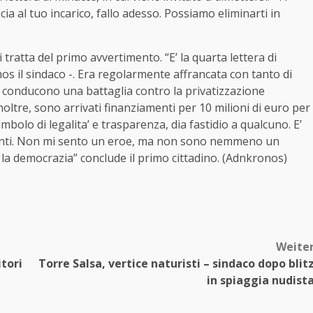
cia al tuo incarico, fallo adesso. Possiamo eliminarti in
tratta del primo avvertimento. “E’ la quarta lettera di
os il sindaco -. Era regolarmente affrancata con tanto di
i conducono una battaglia contro la privatizzazione
noltre, sono arrivati finanziamenti per 10 milioni di euro per
mbolo di legalita’ e trasparenza, dia fastidio a qualcuno. E’
vanti. Non mi sento un eroe, ma non sono nemmeno un
e la democrazia” conclude il primo cittadino. (Adnkronos)
Weite
tori
Torre Salsa, vertice naturisti – sindaco dopo blit
in spiaggia nudist