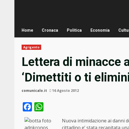
Home
Cronaca
Politica
Economia
Cultu
Agrigento
Lettera di minacce a
‘Dimettiti o ti elimi
comunicalo.it
16 Agosto 2012
Facebook
WhatsApp
Nuova intimidazione ai danni de
cittadino e’ stata recapitata una