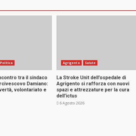
Politica
Agrigento
Salute
ncontro tra il sindaco
La Stroke Unit dell’ospedale di
arcivescovo Damiano:
Agrigento si rafforza con nuovi
vertà, volontariato e
spazi e attrezzature per la cura
dell’ictus
6 Agosto 2026