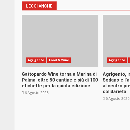
LEGGI ANCHE
Agrigento
Food & Wine
Agrigento
Gattopardo Wine torna a Marina di
Agrigento, i
Palma: oltre 50 cantine e più di 100
Sodano e l’
etichette per la quinta edizione
al centro po
solidarietà
6 Agosto 2026
6 Agosto 2026