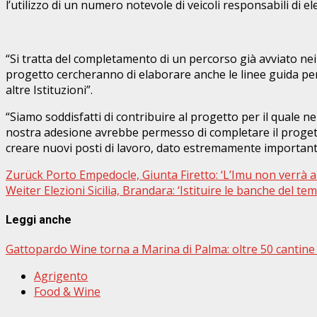
l’utilizzo di un numero notevole di veicoli responsabili di e
“Si tratta del completamento di un percorso già avviato nei 
progetto cercheranno di elaborare anche le linee guida per f
altre Istituzioni”.
“Siamo soddisfatti di contribuire al progetto per il quale n
nostra adesione avrebbe permesso di completare il progett
creare nuovi posti di lavoro, dato estremamente importante
Beitragsnavigation
Zurück
Porto Empedocle, Giunta Firetto: ‘L’Imu non verrà 
Weiter
Elezioni Sicilia, Brandara: ‘Istituire le banche del te
Leggi anche
Gattopardo Wine torna a Marina di Palma: oltre 50 cantine e
Agrigento
Food & Wine