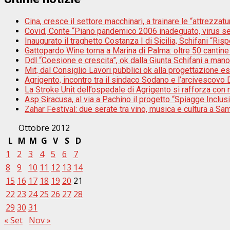
Cina, cresce il settore macchinari, a trainare le “attrezzatur
Covid, Conte “Piano pandemico 2006 inadeguato, virus s
Inaugurato il traghetto Costanza I di Sicilia, Schifani “Risp
Gattopardo Wine torna a Marina di Palma: oltre 50 cantine 
Ddl “Coesione e crescita”, ok dalla Giunta Schifani a mano
Mit, dal Consiglio Lavori pubblici ok alla progettazione e
Agrigento, incontro tra il sindaco Sodano e l’arcivescovo D
La Stroke Unit dell’ospedale di Agrigento si rafforza con n
Asp Siracusa, al via a Pachino il progetto “Spiagge Inclu
Zahar Festival: due serate tra vino, musica e cultura a Sam
Ottobre 2012
L
M
M
G
V
S
D
1
2
3
4
5
6
7
8
9
10
11
12
13
14
15
16
17
18
19
20
21
22
23
24
25
26
27
28
29
30
31
« Set
Nov »