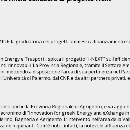
al MIUR la graduatoria dei progetti ammessi a finanziament
 Energy e Trasporti, spicca il progetto “i-NEXT” sull’efficienz
ti rinnovabili. La Provincia Regionale, tramite il Settore Am
ni, mettendo a disposizione l’area di sua pertinenza nel Parc
 dall’Università di Palermo, dal CNR e da altri partners privati
caso anche la Provincia Regionale di Agrigento, e va aggiunt
(acronimo di “Innovation for greeN Energy and eXchange in T
alermo, Bagheria e Agrigento. L’intervento nell’area della Vall
ioni inquinanti. Com’è noto, infatti, la notevole affluenza di 