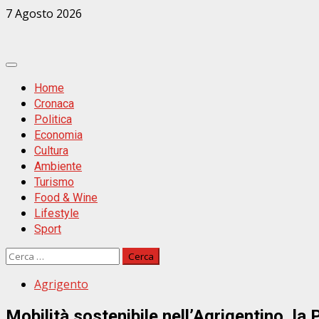
Zum
7 Agosto 2026
Inhalt
springen
Primäres
Menü
Home
Cronaca
Politica
Economia
Cultura
Ambiente
Turismo
Food & Wine
Lifestyle
Sport
Ricerca
per:
Agrigento
Mobilità sostenibile nell’Agrigentino, la