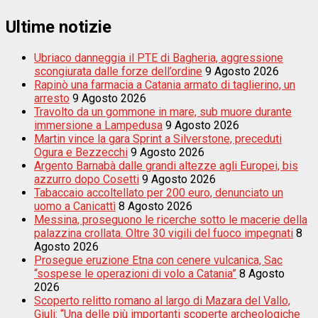
Ultime notizie
Ubriaco danneggia il PTE di Bagheria, aggressione
scongiurata dalle forze dell’ordine
9 Agosto 2026
Rapinò una farmacia a Catania armato di taglierino, un
arresto
9 Agosto 2026
Travolto da un gommone in mare, sub muore durante
immersione a Lampedusa
9 Agosto 2026
Martin vince la gara Sprint a Silverstone, preceduti
Ogura e Bezzecchi
9 Agosto 2026
Argento Barnabà dalle grandi altezze agli Europei, bis
azzurro dopo Cosetti
9 Agosto 2026
Tabaccaio accoltellato per 200 euro, denunciato un
uomo a Canicattì
8 Agosto 2026
Messina, proseguono le ricerche sotto le macerie della
palazzina crollata. Oltre 30 vigili del fuoco impegnati
8
Agosto 2026
Prosegue eruzione Etna con cenere vulcanica, Sac
“sospese le operazioni di volo a Catania”
8 Agosto
2026
Scoperto relitto romano al largo di Mazara del Vallo,
Giuli: “Una delle più importanti scoperte archeologiche