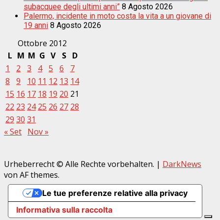
subacquee degli ultimi anni”
8 Agosto 2026
Palermo, incidente in moto costa la vita a un giovane di
19 anni
8 Agosto 2026
Ottobre 2012
L
M
M
G
V
S
D
1
2
3
4
5
6
7
8
9
10
11
12
13
14
15
16
17
18
19
20
21
22
23
24
25
26
27
28
29
30
31
« Set
Nov »
Urheberrecht © Alle Rechte vorbehalten.
|
DarkNews
von AF themes.
Le tue preferenze relative alla privacy
Informativa sulla raccolta