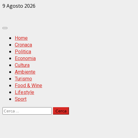
Zum
9 Agosto 2026
Inhalt
springen
Primäres
Menü
Home
Cronaca
Politica
Economia
Cultura
Ambiente
Turismo
Food & Wine
Lifestyle
Sport
Ricerca
per: