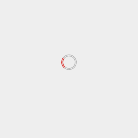
Proseguono i controlli a tappeto dei carabinieri
nell’Agrigentino: denunce, multe e perquisizioni
LEGGI ANCHE
Agrigento
Cronaca
Controlli dei carabinieri nelle zone balneari,
denunciati tre parcheggiatori abusivi a Porto
Empedocle
8 Agosto 2026