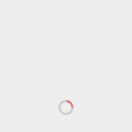
Leggi tutto
Agrigento
Bullismo nell’Agrigentino, studente tenta
suicidio a Porto Empedocle
Redazione
15 Ottobre 2014
Un giovane studente di Porto Empedocle ha tentato
il suicidio ingerendo un cocktail di farmaci dopo
avere...