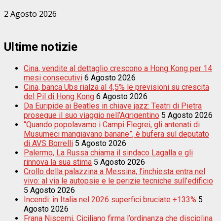
2 Agosto 2026
Ultime notizie
Cina, vendite al dettaglio crescono a Hong Kong per 14
mesi consecutivi
6 Agosto 2026
Cina, banca Ubs rialza al 4,5% le previsioni su crescita
del Pil di Hong Kong
6 Agosto 2026
Da Euripide ai Beatles in chiave jazz: Teatri di Pietra
prosegue il suo viaggio nell’Agrigentino
5 Agosto 2026
“Quando popolavamo i Campi Flegrei, gli antenati di
Musumeci mangiavano banane”, è bufera sul deputato
di AVS Borrelli
5 Agosto 2026
Palermo, La Russa chiama il sindaco Lagalla e gli
rinnova la sua stima
5 Agosto 2026
Crollo della palazzina a Messina, l’inchiesta entra nel
vivo: al via le autopsie e le perizie tecniche sull’edificio
5 Agosto 2026
Incendi: in Italia nel 2026 superfici bruciate +133%
5
Agosto 2026
Frana Niscemi, Ciciliano firma l’ordinanza che disciplina