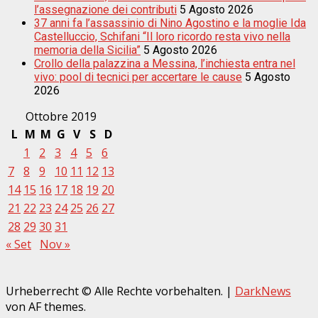
l’assegnazione dei contributi
5 Agosto 2026
37 anni fa l’assassinio di Nino Agostino e la moglie Ida
Castelluccio, Schifani “Il loro ricordo resta vivo nella
memoria della Sicilia”
5 Agosto 2026
Crollo della palazzina a Messina, l’inchiesta entra nel
vivo: pool di tecnici per accertare le cause
5 Agosto
2026
Ottobre 2019
L
M
M
G
V
S
D
1
2
3
4
5
6
7
8
9
10
11
12
13
14
15
16
17
18
19
20
21
22
23
24
25
26
27
28
29
30
31
« Set
Nov »
Urheberrecht © Alle Rechte vorbehalten.
|
DarkNews
von AF themes.