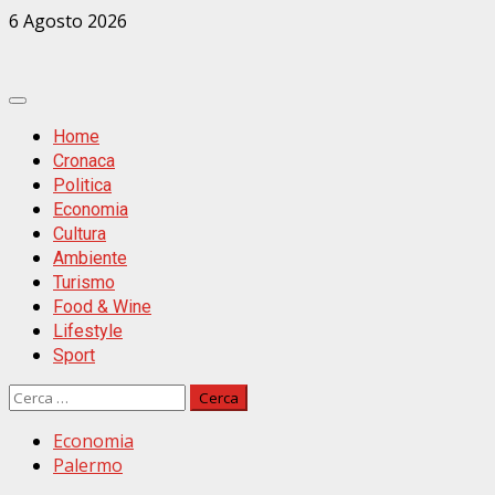
Zum
6 Agosto 2026
Inhalt
springen
Primäres
Menü
Home
Cronaca
Politica
Economia
Cultura
Ambiente
Turismo
Food & Wine
Lifestyle
Sport
Ricerca
per:
Economia
Palermo