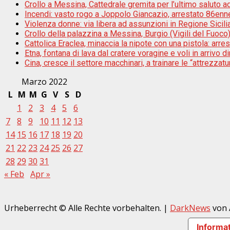
Crollo a Messina, Cattedrale gremita per l’ultimo saluto a
Incendi: vasto rogo a Joppolo Giancazio, arrestato 86enn
Violenza donne: via libera ad assunzioni in Regione Sicili
Crollo della palazzina a Messina, Burgio (Vigili del Fuoco):
Cattolica Eraclea, minaccia la nipote con una pistola: arr
Etna, fontana di lava dal cratere voragine e voli in arrivo di
Cina, cresce il settore macchinari, a trainare le “attrezzatur
Marzo 2022
L
M
M
G
V
S
D
1
2
3
4
5
6
7
8
9
10
11
12
13
14
15
16
17
18
19
20
21
22
23
24
25
26
27
28
29
30
31
« Feb
Apr »
Urheberrecht © Alle Rechte vorbehalten.
|
DarkNews
von 
Informat