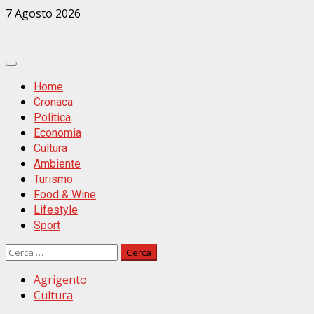
Zum
7 Agosto 2026
Inhalt
springen
Primäres
Menü
Home
Cronaca
Politica
Economia
Cultura
Ambiente
Turismo
Food & Wine
Lifestyle
Sport
Ricerca
per:
Agrigento
Cultura