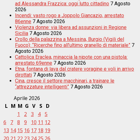
ad Alessandra Frazzica: oggi lutto cittadino
7 Agosto
2026
Incendi: vasto rogo a Joppolo Giancazio, arrestato
86enne
7 Agosto 2026
Violenza donne: via libera ad assunzioni in Regione
Sicilia
7 Agosto 2026
Crollo della palazzina a Messina, Burgio (Vigili del
Fuoco): “Ricerche fino all’ultimo granello di materiale”
7
Agosto 2026
Cattolica Eraclea, minaccia la nipote con una pistola:
arrestato 69enne
7 Agosto 2026
Etna, fontana di lava dal cratere voragine e voli in arrivo
dirottati
7 Agosto 2026
Cina, cresce il settore macchinari, a trainare le
“attrezzature intelligenti”
7 Agosto 2026
Aprile 2026
L
M
M
G
V
S
D
1
2
3
4
5
6
7
8
9
10
11
12
13
14
15
16
17
18
19
20
21
22
23
24
25
26