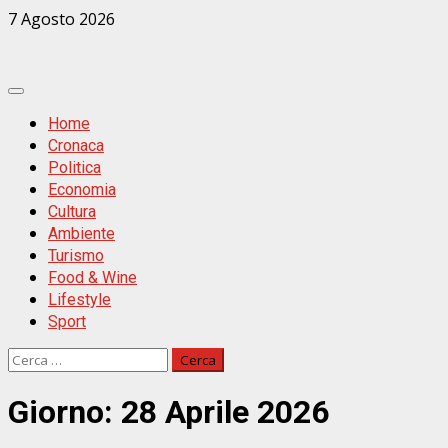
Zum
7 Agosto 2026
Inhalt
springen
Primäres
Menü
Home
Cronaca
Politica
Economia
Cultura
Ambiente
Turismo
Food & Wine
Lifestyle
Sport
Ricerca
per:
Giorno:
28 Aprile 2026