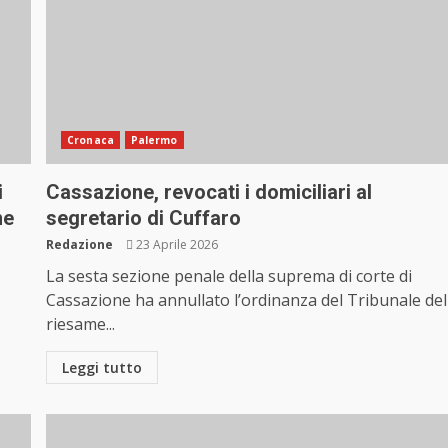
Cronaca
Palermo
i
Cassazione, revocati i domiciliari al
me
segretario di Cuffaro
Redazione
23 Aprile 2026
La sesta sezione penale della suprema di corte di
Cassazione ha annullato l’ordinanza del Tribunale del
riesame...
Leggi tutto