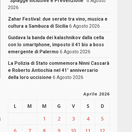
“Spiagge Inclusive e Prevenzione”
6 Agosto
2026
Zahar Festival: due serate tra vino, musica e
cultura a Sambuca di Sicilia
6 Agosto 2026
Guidava la banda dei kalashnikov dalla cella
con lo smartphone, imposto il 41 bis a boss
emergente di Palermo
6 Agosto 2026
La Polizia di Stato commemora Ninni Cassarà
e Roberto Antiochia nel 41° anniversario
della loro uccisione
6 Agosto 2026
Aprile 2026
L
M
M
G
V
S
D
1
2
3
4
5
i
6
7
8
9
10
11
12