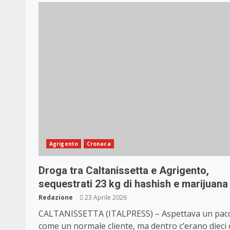
Agrigento
Cronaca
Droga tra Caltanissetta e Agrigento,
sequestrati 23 kg di hashish e marijuana
Redazione
23 Aprile 2026
CALTANISSETTA (ITALPRESS) – Aspettava un pac
come un normale cliente, ma dentro c’erano dieci c