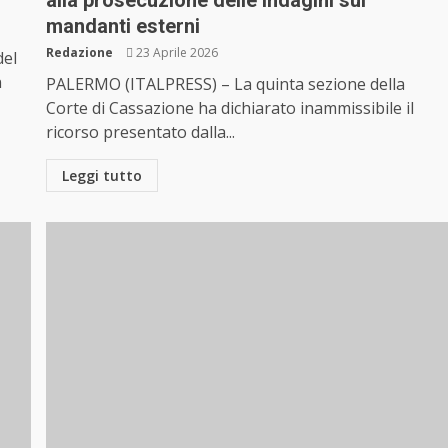
alla prosecuzione delle indagini sui
mandanti esterni
Redazione
23 Aprile 2026
del
n
PALERMO (ITALPRESS) – La quinta sezione della
Corte di Cassazione ha dichiarato inammissibile il
ricorso presentato dalla...
Leggi tutto