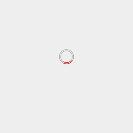
Cronaca
Sicilia
Frana di Niscemi, Schifani consegna 25
alloggi agli sfollati
Redazione
24 Aprile 2026
NISCEMI (CALTANISSETTA) (ITALPRESS) – Visita a
sorpresa del Presidente della Regione Siciliana
Renato Schifani a Niscemi (Caltanissetta)....
Leggi tutto